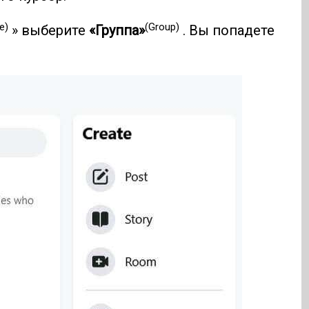
e)
(Group)
» выберите
«Группа»
. Вы попадете