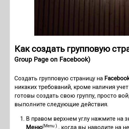
Как создать групповую стр
Group Page on Facebook)
Создать групповую страницу на
Faceboo
никаких требований, кроме наличия уче
готовы создать свою группу, просто вой
выполните следующие действия.
В правом верхнем углу нажмите на з
(Menu )
Меню
, когда вы наводите на н