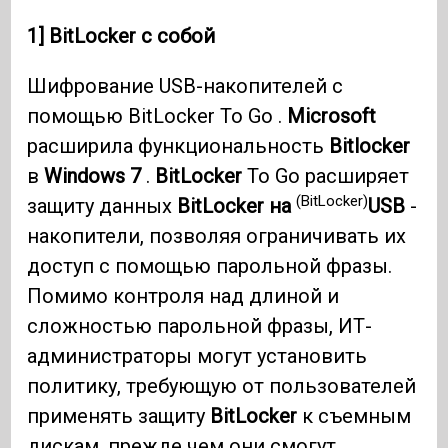
1] BitLocker с собой
Шифрование USB-накопителей с
помощью BitLocker To Go .
Microsoft
расширила функциональность
Bitlocker
в
Windows 7
.
BitLocker
To Go расширяет
(BitLocker)
защиту данных
BitLocker на
USB
-
накопители, позволяя ограничивать их
доступ с помощью парольной фразы.
Помимо контроля над длиной и
сложностью парольной фразы, ИТ-
администраторы могут установить
политику, требующую от пользователей
применять защиту
BitLocker
к съемным
дискам, прежде чем они смогут