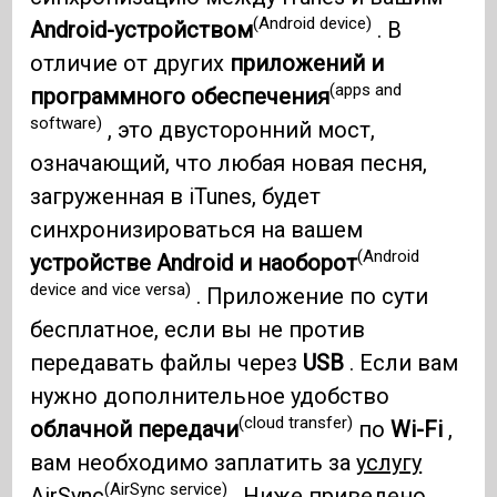
(Android device)
Android-устройством
. В
отличие от других
приложений и
(apps and
программного обеспечения
software)
, это двусторонний мост,
означающий, что любая новая песня,
загруженная в iTunes, будет
синхронизироваться на вашем
(Android
устройстве Android и наоборот
device and vice versa)
. Приложение по сути
бесплатное, если вы не против
передавать файлы через
USB
. Если вам
нужно дополнительное удобство
(cloud transfer)
облачной передачи
по
Wi-Fi
,
вам необходимо заплатить за
услугу
(AirSync service)
AirSync
. Ниже приведено