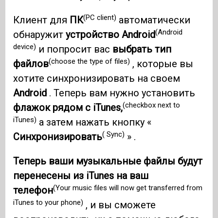
(PC client)
Клиент для
ПК
автоматически
(Android
обнаружит
устройство Android
device)
и попросит вас
выбрать тип
(choose the type of files)
файлов
, которые вы
хотите синхронизировать на своем
Android
. Теперь вам нужно установить
(checkbox next to
флажок рядом с iTunes,
iTunes)
а затем нажать кнопку «
( Sync)
Синхронизировать
» .
Теперь ваши музыкальные файлы будут
перенесены из iTunes на ваш
(Your music files will now get transferred from
телефон
iTunes to your phone)
, и вы сможете