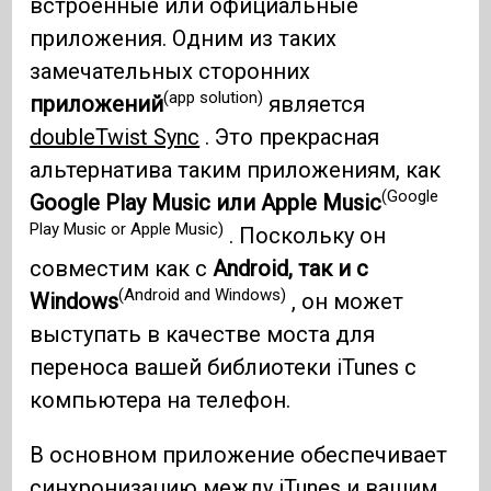
встроенные или официальные
приложения. Одним из таких
замечательных сторонних
(app solution)
приложений
является
doubleTwist Sync
. Это прекрасная
альтернатива таким приложениям, как
(Google
Google Play Music или Apple Music
Play Music or Apple Music)
. Поскольку он
совместим как с
Android, так и с
(Android and Windows)
Windows
, он может
выступать в качестве моста для
переноса вашей библиотеки iTunes с
компьютера на телефон.
В основном приложение обеспечивает
синхронизацию между iTunes и вашим