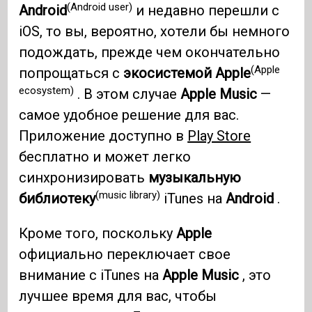
(Android user)
Android
и недавно перешли с
iOS, то вы, вероятно, хотели бы немного
подождать, прежде чем окончательно
(Apple
попрощаться с
экосистемой Apple
ecosystem)
. В этом случае
Apple Music
—
самое удобное решение для вас.
Приложение доступно в
Play Store
бесплатно и может легко
синхронизировать
музыкальную
(music library)
библиотеку
iTunes на
Android
.
Кроме того, поскольку
Apple
официально переключает свое
внимание с iTunes на
Apple Music
, это
лучшее время для вас, чтобы