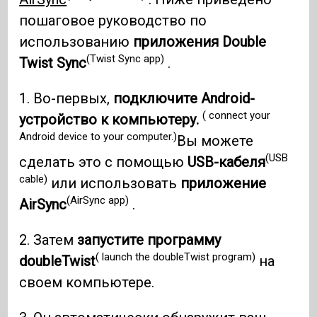
пошаговое руководство по
использованию
приложения Double
(Twist Sync app)
Twist Sync
.
1. Во-первых,
подключите Android-
( connect your
устройство к компьютеру.
Android device to your computer.)
Вы можете
(USB
сделать это с помощью
USB-кабеля
cable)
или использовать
приложение
(AirSync app)
AirSync
.
2. Затем
запустите программу
( launch the doubleTwist program)
doubleTwist
на
своем компьютере.