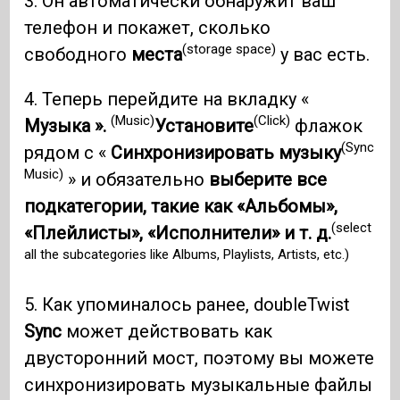
3. Он автоматически обнаружит ваш
телефон и покажет, сколько
(storage space)
свободного
места
у вас есть.
4. Теперь перейдите на вкладку «
(Music)
(Click)
Музыка ».
Установите
флажок
(Sync
рядом с «
Синхронизировать музыку
Music)
» и обязательно
выберите все
подкатегории, такие как «Альбомы»,
(select
«Плейлисты», «Исполнители» и т. д.
all the subcategories like Albums, Playlists, Artists, etc.)
5. Как упоминалось ранее, doubleTwist
Sync
может действовать как
двусторонний мост, поэтому вы можете
синхронизировать музыкальные файлы