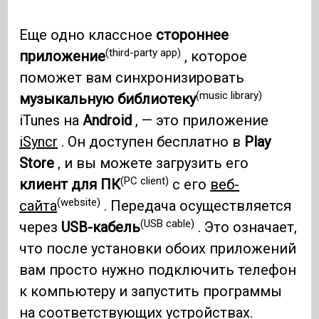
Еще одно классное
стороннее
(third-party app)
приложение
, которое
поможет вам синхронизировать
(music library)
музыкальную библиотеку
iTunes на
Android
, — это приложение
iSyncr
. Он доступен бесплатно в
Play
Store
, и вы можете загрузить его
(PC client)
клиент для ПК
с его
веб-
(website)
сайта
. Передача осуществляется
(USB cable)
через
USB-кабель
. Это означает,
что после установки обоих приложений
вам просто нужно подключить телефон
к компьютеру и запустить программы
на соответствующих устройствах.