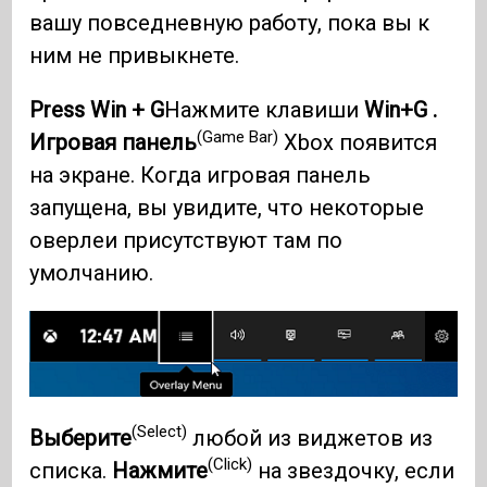
вашу повседневную работу, пока вы к
ним не привыкнете.
Press Win + G
Нажмите клавиши
Win+G .
(Game Bar)
Игровая панель
Xbox появится
на экране. Когда игровая панель
запущена, вы увидите, что некоторые
оверлеи присутствуют там по
умолчанию.
(Select)
Выберите
любой из виджетов из
(Click)
списка.
Нажмите
на звездочку, если