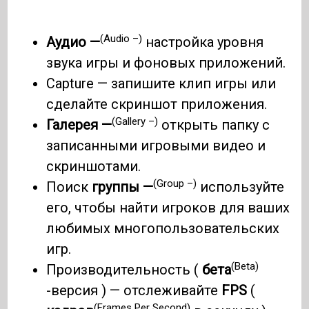
(Audio –)
Аудио —
настройка уровня
звука игры и фоновых приложений.
Capture — запишите клип игры или
сделайте скриншот приложения.
(Gallery –)
Галерея —
открыть папку с
записанными игровыми видео и
скриншотами.
(Group –)
Поиск
группы —
используйте
его, чтобы найти игроков для ваших
любимых многопользовательских
игр.
(Beta)
Производительность (
бета
-версия ) — отслеживайте
FPS
(
(Frames Per Second)