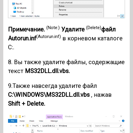
(Note:)
(Delete)
Примечание.
Удалите
файл
(Autorun.inf)
Autorun.inf
в корневом каталоге
C:.
8. Вы также удалите файлы, содержащие
текст
MS32DLL.dll.vbs.
9.Также навсегда удалите файл
C:\WINDOWS\MS32DLL.dll.vbs
, нажав
Shift + Delete.