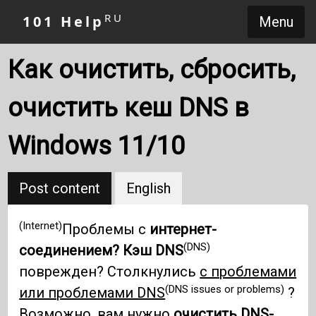
RU
101 Help
Menu
Как очистить, сбросить,
очистить кеш DNS в
Windows 11/10
Post content
English
(Internet)
Проблемы с
интернет-
(DNS)
соединением?
Кэш DNS
поврежден? Столкнулись
с проблемами
(DNS issues or problems)
или проблемами DNS
?
Возможно, вам нужно
очистить DNS-