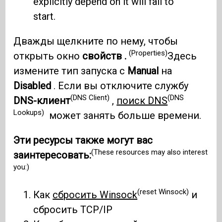
explicitly depend on it will fail to
start.
Дважды щелкните по нему, чтобы
(Properties)
открыть окно
свойств .
Здесь
измените тип запуска с
Manual
на
Disabled
. Если вы отключите службу
(DNS Client)
(DNS
DNS-клиент
,
поиск DNS
Lookups)
может занять больше времени.
Эти ресурсы также могут вас
(These resources may also interest
заинтересовать:
you:)
(reset Winsock)
Как
сбросить Winsock
и
сбросить TCP/IP