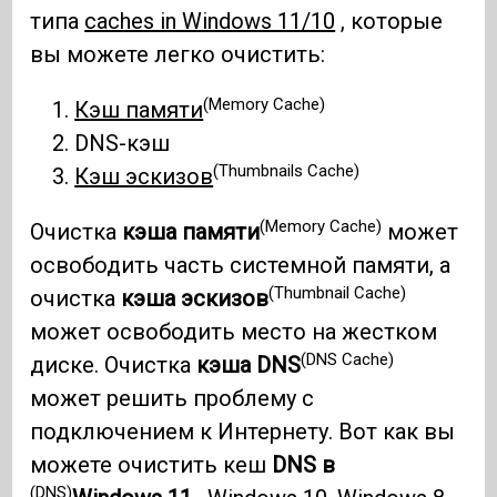
типа
caches in Windows 11/10
, которые
вы можете легко очистить:
(Memory Cache)
Кэш памяти
DNS-кэш
(Thumbnails Cache)
Кэш эскизов
(Memory Cache)
Очистка
кэша памяти
может
освободить часть системной памяти, а
(Thumbnail Cache)
очистка
кэша эскизов
может освободить место на жестком
(DNS Cache)
диске. Очистка
кэша DNS
может решить проблему с
подключением к Интернету. Вот как вы
можете очистить кеш
DNS в
(DNS)