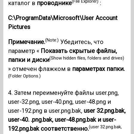
(File Explorer)
каталог в
проводнике
:
C:\ProgramData\Microsoft\User Account
Pictures
(Note:)
Примечание.
Убедитесь, что
параметр «
Показать скрытые файлы,
(Show hidden files, folders and drives)
папки и диски
» отмечен флажком в
параметрах папки.
(Folder Options.)
4. Затем переименуйте файлы user.png,
user-32.png, user-40.png, user-48.png и
user-192.png в user.png.bak,
user 32.png.bak,
user-40. .png.bak, user-48.png.bak и user-
(user 32.png.bak,
192.png.bak соответственно.