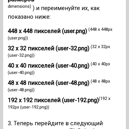
dimensions)
) и переименуйте их, как
показано ниже:
(448 x 448px
448 x 448 пикселей (user.png)
(user.png))
(32 x 32px
32 x 32 пикселей (user-32.png)
(user-32.png))
(40 x 40px
40 x 40 пикселей (user-40.png)
(user-40.png))
(48 x 48px
48 x 48 пикселей (user-48.png)
(user-48.png))
(192 x
192 x 192 пикселей (user-192.png)
192px (user-192.png))
3. Теперь перейдите в следующий