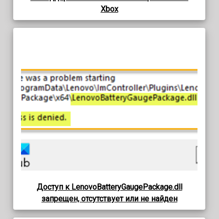
Xbox
Доступ к LenovoBatteryGaugePackage.dll
запрещен, отсутствует или не найден