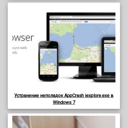
Устранение неполадок AppCrash iexplore.exe в
Windows 7