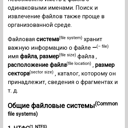
одинаковыми именами. Поиск и
извлечение файлов также проще в
организованной среде.
(file system)
Файловая
система
хранит
(– file)
важную информацию о файле
—
(file size)
имя
файла, размер
файла ,
(file location)
расположение файла
,
размер
(sector size)
сектора
, каталог, которому он
принадлежит, сведения о фрагментах и ​​
т. д.
(Common
Общие файловые системы
file systems)
(1. NTFS)