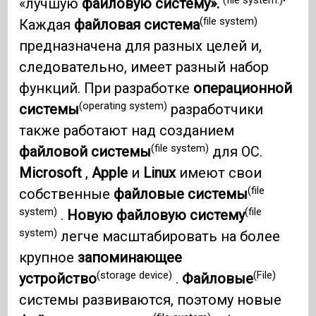
«лучшую
файловую систему».
'
(file system)
Каждая
файловая система
предназначена для разных целей и,
следовательно, имеет разный набор
функций. При разработке
операционной
(operating system)
системы
разработчики
также работают над созданием
(file system)
файловой системы
для ОС.
Microsoft
,
Apple
и
Linux
имеют свои
(file
собственные
файловые системы
system)
(file
.
Новую файловую систему
system)
легче масштабировать на более
крупное
запоминающее
(storage device)
(File)
устройство
.
Файловые
системы развиваются, поэтому новые