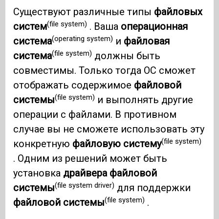
Существуют различные типы
файловых
(file system)
систем
. Ваша
операционная
(operating system)
система
и
файловая
(file system)
система
должны быть
совместимы. Только тогда ОС сможет
отображать содержимое
файловой
(file system)
системы
и выполнять другие
операции с файлами. В противном
случае вы не сможете использовать эту
(file system)
конкретную
файловую систему
. Одним из решений может быть
установка
драйвера файловой
(file system driver)
системы
для поддержки
(file system)
файловой системы
.