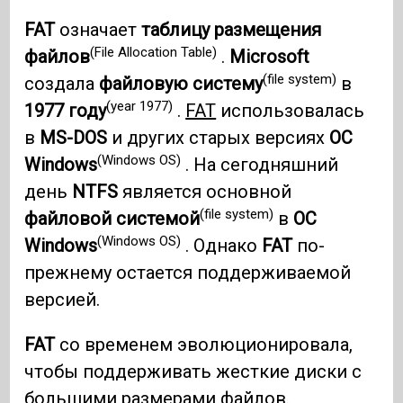
FAT
означает
таблицу размещения
(File Allocation Table)
файлов
.
Microsoft
(file system)
создала
файловую систему
в
(year 1977)
1977 году
.
FAT
использовалась
в
MS-DOS
и других старых версиях
ОС
(Windows OS)
Windows
. На сегодняшний
день
NTFS
является основной
(file system)
файловой системой
в
ОС
(Windows OS)
Windows
. Однако
FAT
по-
прежнему остается поддерживаемой
версией.
FAT
со временем эволюционировала,
чтобы поддерживать жесткие диски с
большими размерами файлов.