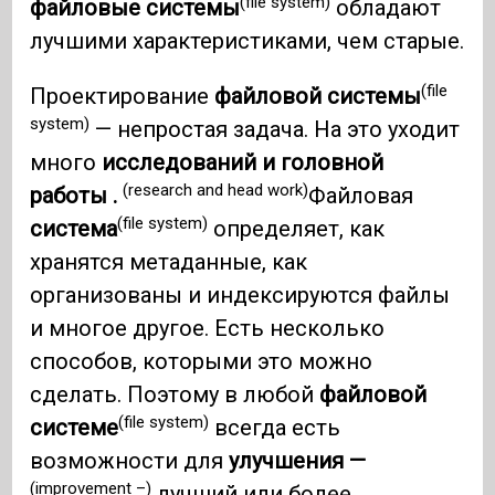
(file system)
файловые системы
обладают
лучшими характеристиками, чем старые.
(file
Проектирование
файловой системы
system)
— непростая задача. На это уходит
много
исследований и головной
(research and head work)
работы .
Файловая
(file system)
система
определяет, как
хранятся метаданные, как
организованы и индексируются файлы
и многое другое. Есть несколько
способов, которыми это можно
сделать. Поэтому в любой
файловой
(file system)
системе
всегда есть
возможности для
улучшения —
(improvement –)
лучший или более