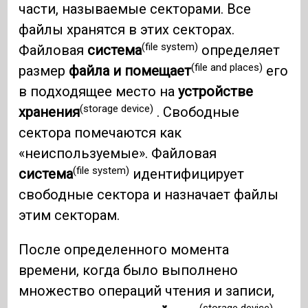
части, называемые секторами. Все
файлы хранятся в этих секторах.
(file system)
Файловая
система
определяет
(file and places)
размер
файла и помещает
его
в подходящее место на
устройстве
(storage device)
хранения
. Свободные
сектора помечаются как
«неиспользуемые». Файловая
(file system)
система
идентифицирует
свободные сектора и назначает файлы
этим секторам.
После определенного момента
времени, когда было выполнено
множество операций чтения и записи,
(storage device)