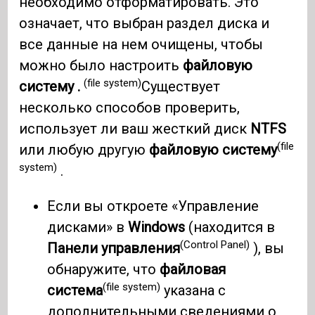
необходимо отформатировать. Это
означает, что выбран раздел диска и
все данные на нем очищены, чтобы
можно было настроить
файловую
(file system)
систему .
Существует
несколько способов проверить,
использует ли ваш жесткий диск
NTFS
(file
или любую другую
файловую систему
system)
.
Если вы откроете «Управление
дисками» в
Windows
(находится в
(Control Panel)
Панели управления
), вы
обнаружите, что
файловая
(file system)
система
указана с
дополнительными сведениями о