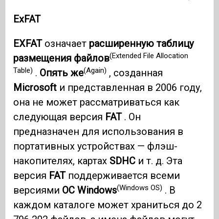
ExFAT
EXFAT
означает
расширенную таблицу
(Extended File Allocation
размещения файлов
Table)
(Again)
.
Опять же
, созданная
Microsoft
и представленная в 2006 году,
она не может рассматриваться как
следующая версия
FAT
. Он
предназначен для использования в
портативных устройствах — флэш-
накопителях, картах
SDHC
и т. д. Эта
версия
FAT
поддерживается всеми
(Windows OS)
версиями
ОС Windows
. В
каждом каталоге может храниться до 2