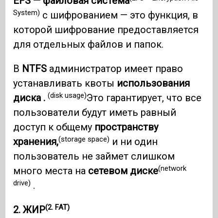
EFS — файловая система
System)
с шифрованием — это функция, в
которой шифрование предоставляется
для отдельных файлов и папок.
В
NTFS
администратор имеет право
устанавливать квоты
использования
(disk usage)
диска .
Это гарантирует, что все
пользователи будут иметь равный
доступ к общему
пространству
(storage space)
хранения,
и ни один
пользователь не займет слишком
(network
много места на
сетевом диске
drive)
.
(2. FAT)
2. ЖИР