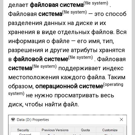
(file system)
делает
файловая система
.
(file system)
Файловая
система
— это способ
разделения данных на диске и их
хранения в виде отдельных файлов. Вся
информация о файле — его имя, тип,
разрешения и другие атрибуты хранятся
(file system)
в
файловой системе
. Файловая
(file system)
система
поддерживает индекс
местоположения каждого файла. Таким
(operating
образом,
операционной системе
system)
не нужно просматривать весь
диск, чтобы найти файл.