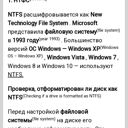
1. НТФС
NTFS
расшифровывается как
New
Technology File System
.
Microsoft
(file system)
представила
файловую систему
(year 1993)
в
1993 году
. Большинство
(Windows
версий
ОС Windows — Windows XP
OS – Windows XP)
,
Windows Vista
,
Windows 7
,
Windows 8 и Windows 10 — используют
NTFS.
Проверка, отформатирован ли диск как
(Checking if a drive is formatted as NTFS)
NTFS
Перед настройкой
файловой
(file system)
системы
на диске его