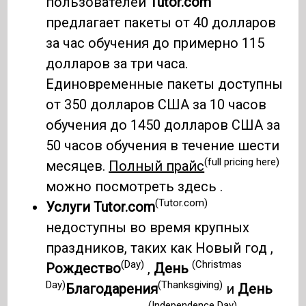
пользователей
Tutor.com
предлагает пакеты от 40 долларов
за час обучения до примерно 115
долларов за три часа.
Единовременные пакеты доступны
от 350 долларов США за 10 часов
обучения до 1450 долларов США за
50 часов обучения в течение шести
(full pricing here)
месяцев.
Полный прайс
можно посмотреть здесь .
(Tutor.com)
Услуги Tutor.com
недоступны во время крупных
праздников, таких как Новый год ,
(Day)
(Christmas
Рождество
,
День
Day)
(Thanksgiving)
Благодарения
и
День
(Independence Day)