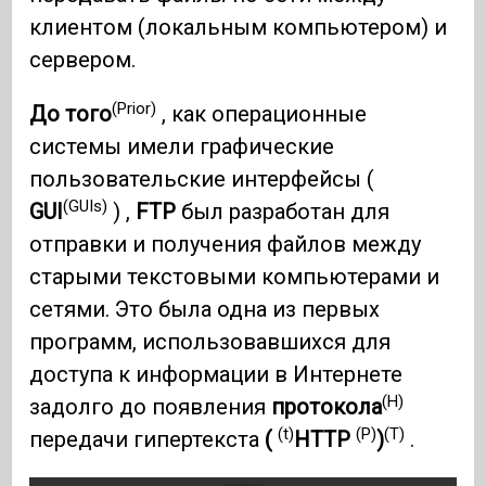
клиентом (локальным компьютером) и
сервером.
(Prior)
До того
, как операционные
системы имели графические
пользовательские интерфейсы (
(GUIs)
GUI
) ,
FTP
был разработан для
отправки и получения файлов между
старыми текстовыми компьютерами и
сетями. Это была одна из первых
программ, использовавшихся для
доступа к информации в Интернете
(H)
задолго до появления
протокола
(t)
(P)
(T)
передачи гипертекста
(
HTTP
)
.