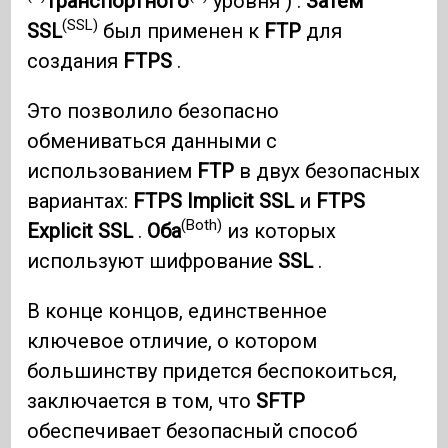
транспортного
уровня ) .
Затем
(SSL)
SSL
был применен к
FTP
для
создания
FTPS
.
Это позволило безопасно
обмениваться данными с
использованием
FTP
в двух безопасных
вариантах:
FTPS Implicit SSL
и
FTPS
(Both)
Explicit SSL
.
Оба
из которых
используют шифрование
SSL
.
В конце концов, единственное
ключевое отличие, о котором
большинству придется беспокоиться,
заключается в том, что
SFTP
обеспечивает безопасный способ