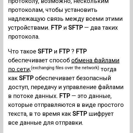
протоколу, возможно, нескольким
протоколам, чтобы установить
надлежащую связь между всеми этими
устройствами.
FTP
и
SFTP
— два таких
протокола.
Что такое
SFTP
и
FTP
?
FTP
обеспечивает способ
обмена файлами
(exchanging files over the network)
по сети,
тогда
как
SFTP
обеспечивает безопасный
доступ, передачу и управление файлами
в потоке данных.
FTP
— это данные,
которые отправляются в виде простого
текста, в то время как
SFTP
шифрует
все данные для отправки.