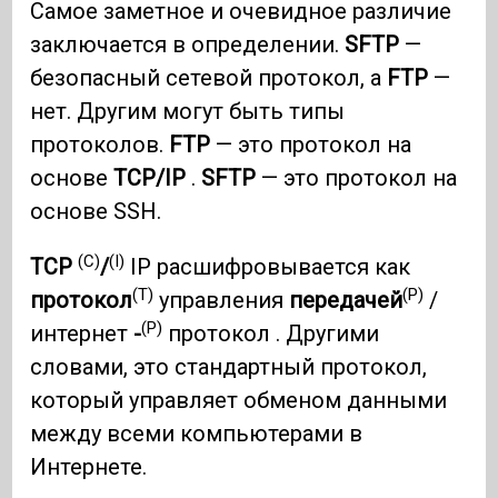
Самое заметное и очевидное различие
заключается в определении.
SFTP
—
безопасный сетевой протокол, а
FTP
—
нет. Другим могут быть типы
протоколов.
FTP
— это протокол на
основе
TCP/IP
.
SFTP
— это протокол на
основе SSH.
(C)
(I)
TCP
/
IP расшифровывается как
(T)
(P)
протокол
управления
передачей
/
(P)
интернет
-
протокол . Другими
словами, это стандартный протокол,
который управляет обменом данными
между всеми компьютерами в
Интернете.