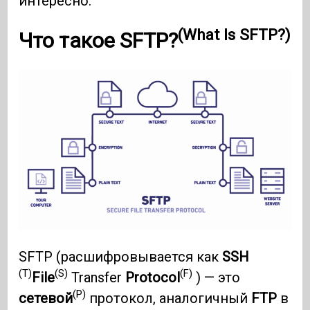
интересно.
(What Is SFTP?)
Что такое SFTP?
SFTP (расшифровывается как
SSH
(T)
(S)
(F)
File
Transfer
Protocol
) — это
(P)
сетевой
протокол, аналогичный
FTP
в