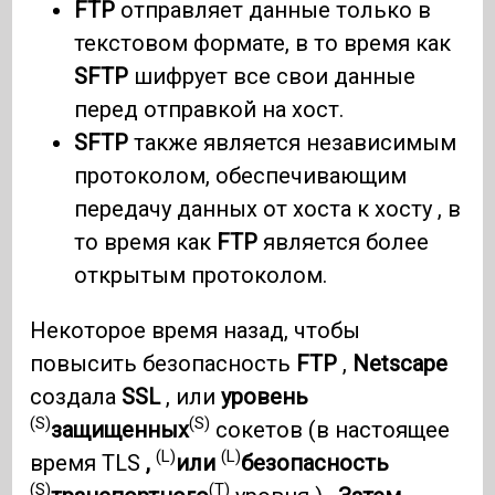
FTP
отправляет данные только в
текстовом формате, в то время как
SFTP
шифрует все свои данные
перед отправкой на хост.
SFTP
также является независимым
протоколом, обеспечивающим
передачу данных от хоста к хосту , в
то время как
FTP
является более
открытым протоколом.
Некоторое время назад, чтобы
повысить безопасность
FTP
,
Netscape
создала
SSL
, или
уровень
(S)
(S)
защищенных
сокетов (в настоящее
(L)
(L)
время TLS
,
или
безопасность
(S)
(T)