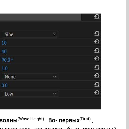
(Wave Height)
(First)
 волны
.
Во- первых
,