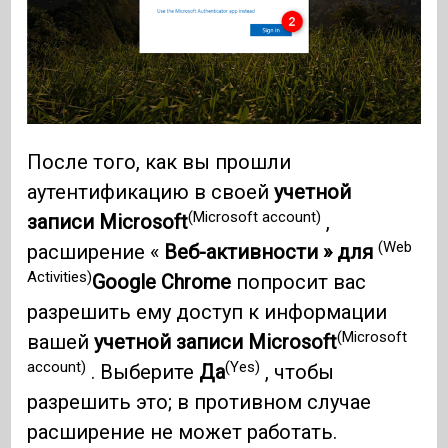
После того, как вы прошли
аутентификацию в своей
учетной
(Microsoft account)
записи Microsoft
,
(Web
расширение «
Веб-активности » для
Activities)
Google Chrome
попросит вас
разрешить ему доступ к информации
(Microsoft
вашей
учетной записи Microsoft
account)
(Yes)
. Выберите
Да
, чтобы
разрешить это; в противном случае
расширение не может работать.