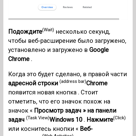
(Wait)
Подождите
несколько секунд,
чтобы веб-расширение было загружено,
установлено и загружено в
Google
Chrome
.
Когда это будет сделано, в правой части
(address bar)
адресной строки
Chrome
появится новая кнопка . Стоит
отметить, что его значок похож на
значок «
Просмотр задач » на панели
(Task View)
(Click)
задач
Windows 10
.
Нажмите
или коснитесь кнопки «
Веб-