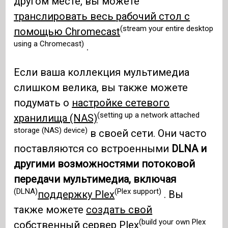
другом месте, вы можете
транслировать весь рабочий стол с
(stream your entire desktop
помощью Chromecast
using a Chromecast)
.
Если ваша коллекция мультимедиа
слишком велика, вы также можете
подумать о
настройке сетевого
(setting up a network attached
хранилища (NAS)
storage (NAS) device)
в своей сети. Они часто
поставляются со встроенными
DLNA и
другими возможностями потоковой
передачи мультимедиа, включая
(DLNA)
(Plex support)
поддержку Plex
. Вы
также можете
создать свой
(build your own Plex
собственный сервер Plex