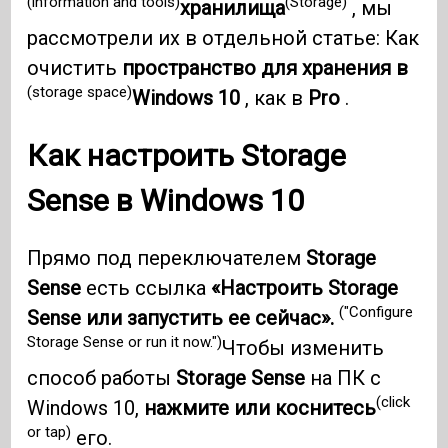
(information and tools)
(Storage)
хранилища
, мы
рассмотрели их в отдельной статье: Как
очистить
пространство для хранения в
(storage space)
Windows 10
, как в
Pro
.
Как настроить
Storage
Sense
в
Windows 10
Прямо под переключателем
Storage
Sense
есть ссылка
«Настроить Storage
("Configure
Sense или запустить ее сейчас».
Storage Sense or run it now.")
Чтобы изменить
способ работы
Storage Sense
на ПК с
(click
Windows 10,
нажмите или коснитесь
or tap)
его.