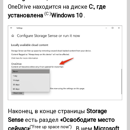
OneDrive находится на диске
C:, где
(C:)
установлена
​​Windows 10
.
Наконец, в конце страницы
Storage
Sense
есть раздел
«Освободите место
("Free up space now")
сейчас»
. В нем
Microsoft