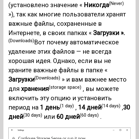
(Never)
(установлено значение «
Никогда
»), так как многие пользователи хранят
важные файлы, сохраненные в
Интернете, в своих папках «
Загрузки ».
(Downloads)
Вот почему автоматическое
удаление этих файлов — не всегда
хорошая идея. Однако, если вы не
храните важные файлы в папке «
(Downloads)
Загрузки
» и вам важнее место
(storage space)
для
хранения
, вы можете
включить эту опцию и установить
(1 day)
(14 days)
период на
1 день
,
14 дней
,
30
(30 days)
(60 days)
дней
или
60 дней
.