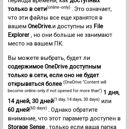
периода времени, как
доступных
(online-only)
только в сети
. Это означает,
что эти файлы все еще хранятся в
вашем
OneDrive.
и доступны из
File
Explorer
, но они больше не занимают
место на вашем ПК.
Вы можете выбрать, будет ли
содержимое OneDrive доступным
только в сети, если оно не будет
(OneDrive "Content will
открываться более
become online-only if not opened for more than")
1 дня,
(1 day, 14 days, 30 days)
14 дней, 30 дней
или
(60 days)
60 дней
. Однако обратите
внимание, что этот параметр доступен в
Storage Sense
, только если ваша папка