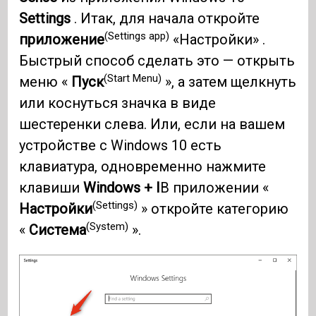
Settings
. Итак, для начала откройте
(Settings app)
приложение
«Настройки» .
Быстрый способ сделать это — открыть
(Start Menu)
меню «
Пуск
», а затем щелкнуть
или коснуться значка в виде
шестеренки слева. Или, если на вашем
устройстве с Windows 10 есть
клавиатура, одновременно нажмите
клавиши
Windows + I
В приложении «
(Settings)
Настройки
» откройте категорию
(System)
«
Система
».