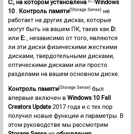
(C:)
C:, на котором установлена
​​Windows
(Storage Sense)
10
.
Контроль памяти
не
работает на других дисках, которые
могут быть на вашем ПК, таких как
D:
или
E:
, независимо от того, являются
ли эти диски физическими жесткими
дисками, твердотельными дисками,
оптическими дисками или просто
разделами на вашем основном диске.
(Storage Sense)
Контроль памяти
был
впервые включен в
Windows 10
Fall
Creators Update
2017 года и с тех пор
получил новые функции и параметры. В
этом руководстве мы рассмотрим
Storage Sense
из
обновления