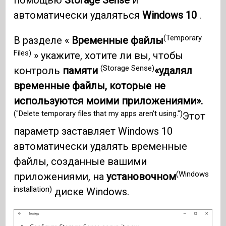
помощью
Storage Sense
и
автоматически удаляться
Windows 10
.
(Temporary
В разделе «
Временные файлы
Files)
» укажите, хотите ли вы, чтобы
(Storage Sense)
контроль
памяти
«удалял
временные файлы, которые не
используются моими приложениями».
("Delete temporary files that my apps aren't using.")
Этот
параметр заставляет Windows 10
автоматически удалять временные
файлы, созданные вашими
(Windows
приложениями, на
установочном
installation)
диске Windows.