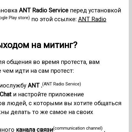
ановка
ANT Radio Service
перед установкой
ogle Play store)
по этой ссылке:
ANT Radio
ыходом на митинг?
я общения во время протеста, вам
чем идти на сам протест:
(ANT Radio Service)
иослужбу
ANT .
eChat
и настройте приложение
ов людей, с которыми вы хотите общаться
ны делать то же самое на своих
(communication channel)
нного
канала связи
,