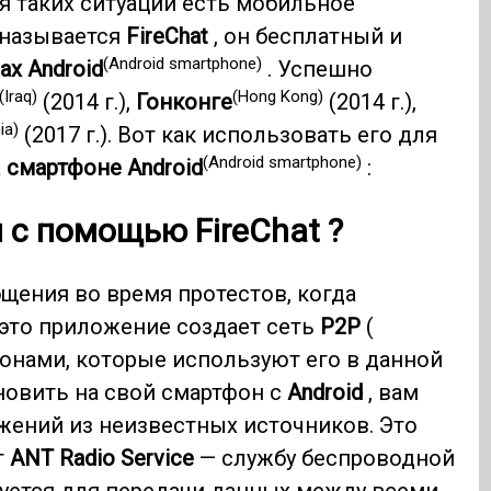
я таких ситуаций есть мобильное
 называется
FireChat
, он бесплатный и
(Android smartphone)
х Android
. Успешно
(Iraq)
(Hong Kong)
(2014 г.),
Гонконге
(2014 г.),
ia)
(2017 г.). Вот как использовать его для
(Android smartphone)
а
смартфоне Android
:
я с помощью
FireChat
?
щения во время протестов, когда
 это приложение создает сеть
P2P
(
онами, которые используют его в данной
новить на свой смартфон с
Android
, вам
жений из неизвестных источников. Это
т
ANT Radio Service
— службу беспроводной