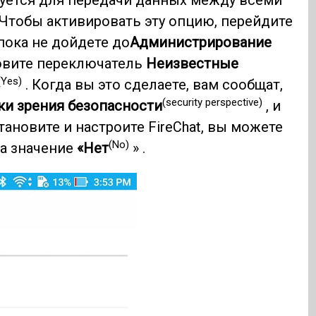
зуется для передачи данных между всеми
 Чтобы активировать эту опцию, перейдите
пока не дойдете до
Администрирование
новите переключатель
Неизвестные
(Yes)
. Когда вы это сделаете, вам сообщат,
(security perspective)
ки зрения безопасности
, и
становите и настроите FireChat, вы можете
(No)
ра значение
«Нет
» .