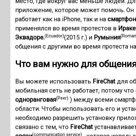
место, где вокруг вас меньше людей. Дл
приложение, которое может помочь. Он
работает как на iPhone, так и на
смартфона
применялся во время протестов в
Ираке
(Ecuador)
(Roman
Эквадоре.
(2015 г.) и
Румыния
общения с другими во время протеста н
Что вам нужно для общени
Вы можете использовать
FireChat
для об
мобильная сеть не работает, потому что
(Peer)
одноранговая
) между всеми смартф
области. Чтобы использовать его и уста
необходимо разрешить установку прило
связано с тем, что
FireChat
устанавливае
(communication service)