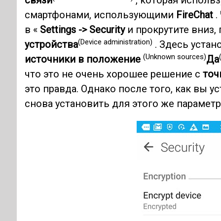
связи
, которая исполь
смартфонами, использующими
FireChat
.
в «
Settings -> Security
и прокрутите вниз, 
(Device administration)
устройства
. Здесь уста
(Unknown sources)
источники в положение
Да
что это не очень хорошее решение с
точ
это правда. Однако после того, как вы у
снова установить для этого же парамет