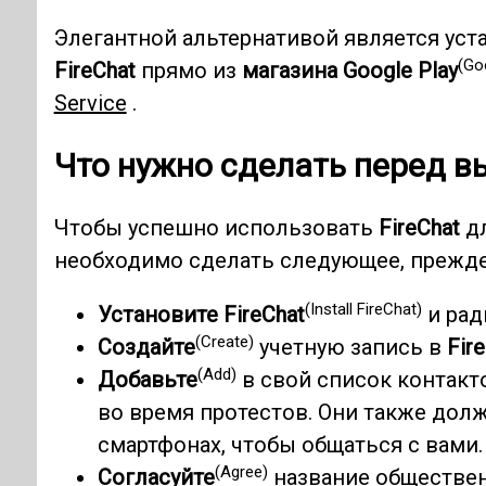
Элегантной альтернативой является уст
(Go
FireChat
прямо из
магазина Google Play
Service
.
Что нужно сделать перед в
Чтобы успешно использовать
FireChat
дл
необходимо сделать следующее, прежде 
(Install FireChat)
Установите FireChat
и рад
(Create)
Создайте
учетную запись в
Fir
(Add)
Добавьте
в свой список контакт
во время протестов. Они также долж
смартфонах, чтобы общаться с вами.
(Agree)
Согласуйте
название обществе