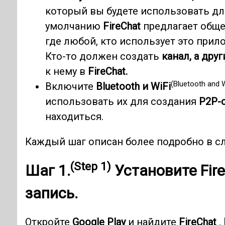
который вы будете использовать дл
умолчанию
FireChat
предлагает обще
где любой, кто использует это при
Кто-то должен создать
канал, а друг
к нему в
FireChat.
(Bluetooth and W
Включите
Bluetooth и WiFi
использовать их для создания
P2P-
находиться.
Каждый шаг описан более подробно в сл
(Step 1)
Шаг 1.
Установите
Fir
запись.
Откройте
Google Play
и найдите
FireChat
.