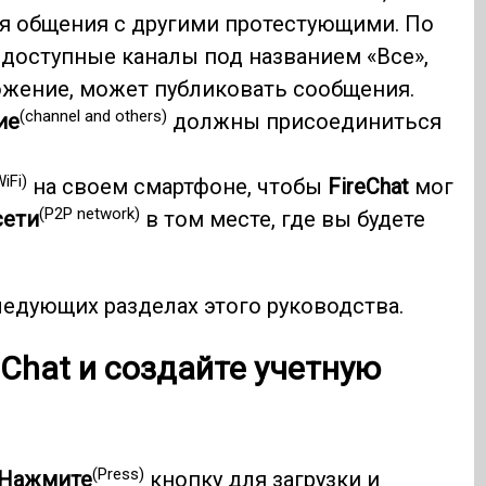
я общения с другими протестующими. По
доступные каналы под названием «Все»,
ложение, может публиковать сообщения.
(channel and others)
ие
должны присоединиться
iFi)
на своем смартфоне, чтобы
FireChat
мог
(P2P network)
сети
в том месте, где вы будете
едующих разделах этого руководства.
eChat
и создайте учетную
(Press)
Нажмите
кнопку для загрузки и