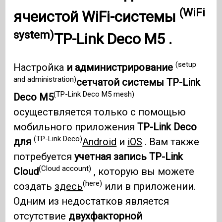
(WiFi
ячеистой
WiFi-системы
system)
TP-Link Deco M5 .
(setup
Настройка
и администрирование
and administration)
сетчатой ​​системы TP-Link
(TP-Link Deco M5 mesh)
Deco M5
осуществляется только с помощью
мобильного приложения
TP-Link Deco
(TP-Link Deco)
для
Android
и
iOS
. Вам также
потребуется
учетная запись TP-Link
(Cloud account)
Cloud
, которую вы можете
(here)
создать
здесь
или в приложении.
Одним из недостатков является
отсутствие
двухфакторной