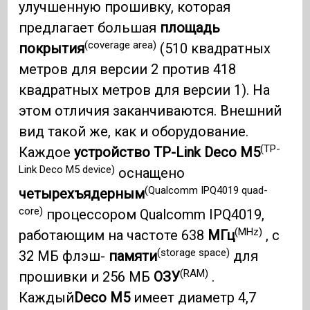
улучшенную прошивку, которая
предлагает большая
площадь
(coverage area)
покрытия
(510 квадратных
метров для версии 2 против 418
квадратных метров для версии 1). На
этом отличия заканчиваются. Внешний
вид такой же, как и оборудование.
(TP-
Каждое
устройство TP-Link Deco M5
Link Deco M5 device)
оснащено
(Qualcomm IPQ4019 quad-
четырехъядерным
core)
процессором Qualcomm IPQ4019,
(MHz)
работающим на частоте 638
МГц
, с
(storage space)
32 МБ флэш-
памяти
для
(RAM)
прошивки и 256 МБ
ОЗУ
.
Каждый
Deco M5
имеет диаметр 4,7