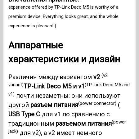
experience offered by TP-Link Deco M5 is worthy of a
premium device. Everything looks great, and the whole
experience is pleasant.)
Аппаратные
характеристики и дизайн
(v2
Различия между вариантом
v2
variant)
(TP-Link Deco M5 and
TP-Link Deco M5 и v1
v1)
почти незаметны: они используют
(power connector)
другой
разъем питания
(
USB Type C
для v1 по сравнению с
(power
традиционным
разъемом питания
jack)
для v2), а v2 имеет немного