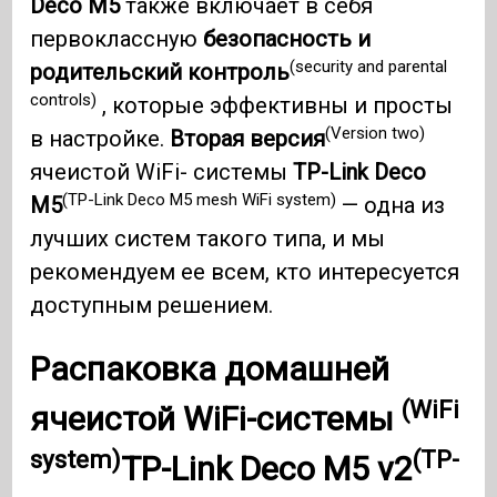
Deco M5
также включает в себя
первоклассную
безопасность и
(security and parental
родительский контроль
controls)
, которые эффективны и просты
(Version two)
в настройке.
Вторая версия
ячеистой WiFi- системы
TP-Link Deco
(TP-Link Deco M5 mesh WiFi system)
M5
— одна из
лучших систем такого типа, и мы
рекомендуем ее всем, кто интересуется
доступным решением.
Распаковка домашней
(WiFi
ячеистой
WiFi-системы
system)
(TP-
TP-Link Deco M5 v2