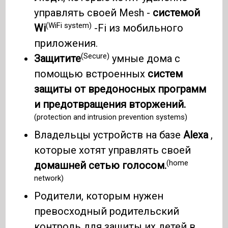
управлять своей Mesh -
системой
(WiFi system)
Wi
-Fi из мобильного
приложения.
(Secure)
Защитите
умные дома с
помощью встроенных
систем
защиты от вредоносных программ
и предотвращения вторжений.
(protection and intrusion prevention systems)
Владельцы устройств на базе
Alexa
,
которые хотят управлять своей
(home
домашней сетью голосом.
network)
Родители, которым нужен
превосходный родительский
контроль для защиты их детей в