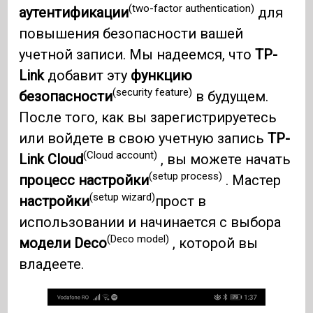
(two-factor authentication)
аутентификации
для
повышения безопасности вашей
учетной записи. Мы надеемся, что
TP-
Link
добавит эту
функцию
(security feature)
безопасности
в будущем.
После того, как вы зарегистрируетесь
или войдете в свою учетную запись
TP-
(Cloud account)
Link
Cloud
, вы можете начать
(setup process)
процесс настройки
. Мастер
(setup wizard)
настройки
прост в
использовании и начинается с выбора
(Deco model)
модели Deco
, которой вы
владеете.