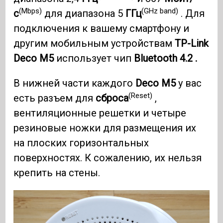
(Mbps)
(GHz band)
с
для диапазона 5
ГГц
. Для
подключения к вашему смартфону и
другим мобильным устройствам
TP-Link
Deco M5
использует чип
Bluetooth 4.2 .
В нижней части каждого
Deco M5
у вас
(Reset)
есть разъем для
сброса
,
вентиляционные решетки и четыре
резиновые ножки для размещения их
на плоских горизонтальных
поверхностях. К сожалению, их нельзя
крепить на стены.