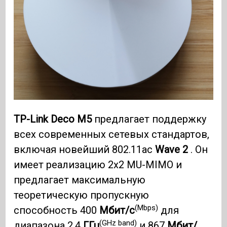
TP-Link Deco M5
предлагает поддержку
всех современных сетевых стандартов,
включая новейший 802.11ac
Wave 2
. Он
имеет реализацию 2x2 MU-MIMO и
предлагает максимальную
теоретическую пропускную
(Mbps)
способность 400
Мбит/с
для
(GHz band)
диапазона 2,4
ГГц
и 867
Мбит/