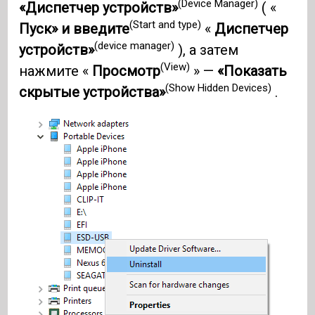
(Device Manager)
«Диспетчер устройств»
( «
(Start and type)
Пуск» и введите
«
Диспетчер
(device manager)
устройств»
), а затем
(View)
нажмите «
Просмотр
» —
«Показать
(Show Hidden Devices)
скрытые устройства»
.