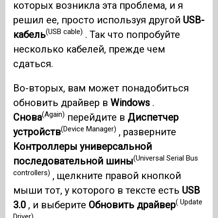
которых возникла эта проблема, и я
решил ее, просто используя другой
USB-
(USB cable)
кабель
. Так что попробуйте
несколько кабелей, прежде чем
сдаться.
Во-вторых, вам может понадобиться
обновить драйвер в
Windows
.
(Again)
Снова
перейдите в
Диспетчер
(Device Manager)
устройств
, разверните
Контроллеры универсальной
(Universal Serial Bus
последовательной шины
controllers)
, щелкните правой кнопкой
мыши тот, у которого в тексте есть
USB
( Update
3.0
, и выберите
Обновить драйвер
Driver)