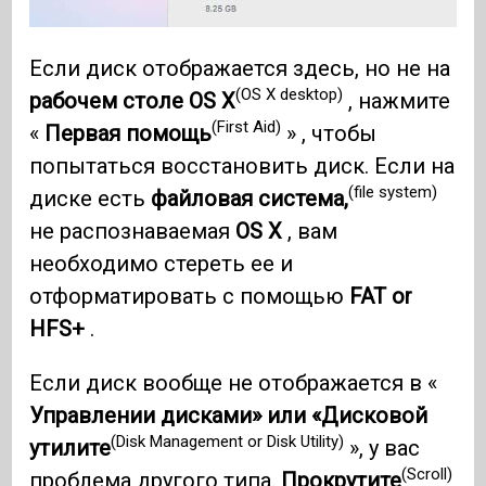
Если диск отображается здесь, но не на
(OS X desktop)
рабочем столе OS X
, нажмите
(First Aid)
«
Первая помощь
» , чтобы
попытаться восстановить диск. Если на
(file system)
диске есть
файловая система,
не распознаваемая
OS X
, вам
необходимо стереть ее и
отформатировать с помощью
FAT or
HFS+
.
Если диск вообще не отображается в «
Управлении дисками» или «Дисковой
(Disk Management or Disk Utility)
утилите
», у вас
(Scroll)
проблема другого типа.
Прокрутите