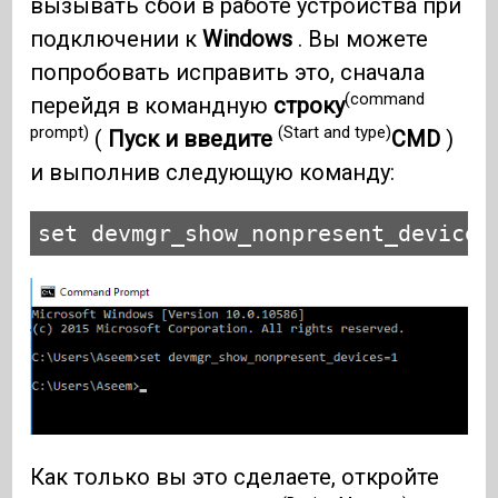
вызывать сбои в работе устройства при
подключении к
Windows
. Вы можете
попробовать исправить это, сначала
(command
перейдя в командную
строку
prompt)
(Start and type)
(
Пуск и введите
CMD
)
и выполнив следующую команду:
set devmgr_show_nonpresent_devices
Как только вы это сделаете, откройте