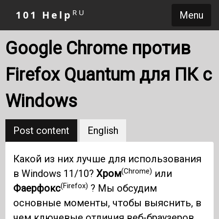
RU
101 Help
Menu
Google Chrome против
Firefox Quantum для ПК с
Windows
Post content
English
Какой из них лучше для использования
(Chrome)
в Windows 11/10?
Хром
или
(Firefox)
Фаерфокс
? Мы обсудим
основные моменты, чтобы выяснить, в
чем ключевые отличия веб-браузеров