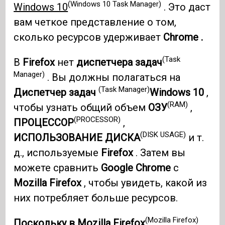
(Windows 10 Task Manager)
Windows 10
. Это даст
вам четкое представление о том,
сколько ресурсов удерживает
Chrome .
(Task
В
Firefox
нет
диспетчера задач
Manager)
. Вы должны полагаться на
(Task Manager)
Диспетчер задач
Windows 10
,
(RAM)
чтобы узнать общий объем
ОЗУ
,
(PROCESSOR)
ПРОЦЕССОР
,
(DISK USAGE)
ИСПОЛЬЗОВАНИЕ ДИСКА
и т.
д., используемые
Firefox
. Затем вы
можете сравнить
Google Chrome
с
Mozilla Firefox
, чтобы увидеть, какой из
них потребляет больше ресурсов.
(Mozilla Firefox)
Поскольку в Mozilla Firefox