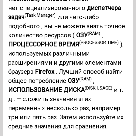
нет специализированного
диспетчера
(Task Manager)
задач
или чего-либо
подобного , вы не можете знать точное
(RAM)
количество ресурсов (
ОЗУ
,
(PROCESSOR TIME)
ПРОЦЕССОРНОЕ ВРЕМЯ
),
используемых различными
расширениями и другими элементами
браузера
Firefox
. Лучший способ найти
(RAM)
общее потребление
ОЗУ
,
(DISK USAGE)
ИСПОЛЬЗОВАНИЕ ДИСКА
и т.
д . — сложить значения этих
переменных несколько раз, например
три или пять раз. Затем используйте их
средние значения для сравнения.