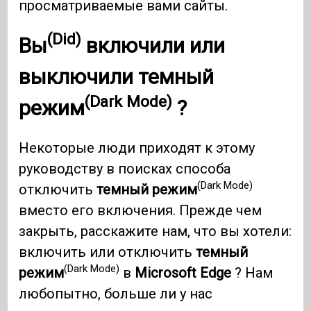
просматриваемые вами сайты.
(Did)
Вы
включили или
выключили
темный
(Dark Mode)
режим
?
Некоторые люди приходят к этому
руководству в поисках способа
(Dark Mode)
отключить
темный режим
вместо его включения. Прежде чем
закрыть, расскажите нам, что вы хотели:
включить или отключить
темный
(Dark Mode)
режим
в
Microsoft Edge
? Нам
любопытно, больше ли у нас