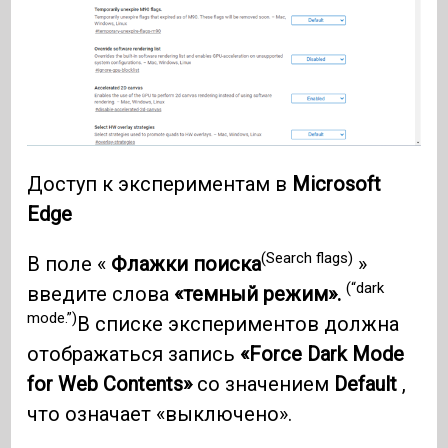
Доступ к экспериментам в
Microsoft
Edge
(Search flags)
В поле «
Флажки поиска
»
(“dark
введите слова
«темный режим».
mode.”)
В списке экспериментов должна
отображаться запись
«Force Dark Mode
for Web Contents»
со значением
Default
,
что означает «выключено».