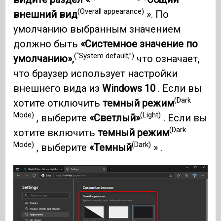
(Overall appearance)
внешний вид
». По
умолчанию выбранным значением
должно быть
«Системное значение по
(“System default,”)
умолчанию»,
что означает,
что браузер использует настройки
внешнего вида из
Windows 10
. Если вы
(Dark
хотите отключить
темный режим
Mode)
(Light)
, выберите
«Светлый»
. Если вы
(Dark
хотите включить
темный режим
Mode)
(Dark)
, выберите
«Темный
» .