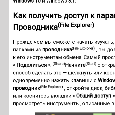
Windows 10
и Windows 8.1:
Как получить доступ к пар
(File Explorer)
Проводника
Прежде чем вы сможете начать изучать,
(File Explorer)
папками из
проводника
, вы до
к его инструментам обмена. Самый прос
(Share)
(Start)
«
Поделиться ».
Начните
с откр
способ сделать это — щелкнуть или косн
одновременно нажать клавиши с
Window
(File Explorer)
проводник
, откройте диск, би
или коснитесь вкладки «
Общий доступ »
просмотреть инструменты, описанные в 