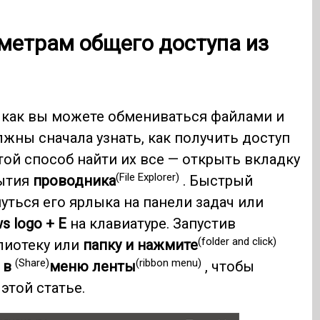
аметрам общего доступа из
 как вы можете обмениваться файлами и
лжны сначала узнать, как получить доступ
той способ найти их все — открыть вкладку
(File Explorer)
ытия
проводника
. Быстрый
уться его ярлыка на панели задач или
s logo + E
на клавиатуре. Запустив
(folder and click)
блиотеку или
папку и нажмите
(Share)
(ribbon menu)
 в
меню ленты
, чтобы
этой статье.