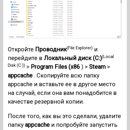
(File Explorer)
Откройте
Проводник
и
(Local
перейдите в
Локальный диск (C:)
Disk (C:))
>
Program Files (x86
) >
Steam
>
appcache
. Скопируйте всю папку
appcache и вставьте ее в другое место
на случай, если она вам понадобится в
качестве резервной копии.
После того, как вы это сделали, удалите
папку
appcache
и попробуйте запустить