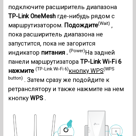
подключите расширитель диапазона
TP-Link OneMesh
где-нибудь рядом с
(Wait)
маршрутизатором.
Подождите
,
пока расширитель диапазона не
запустится, пока не загорится
(Power)
индикатор
питания .
На задней
панели маршрутизатора
TP-Link Wi-Fi 6
(TP-Link Wi-Fi 6)
(WPS
нажмите
кнопку WPS
button)
. Затем сразу же подойдите к
ретранслятору и также нажмите на нем
кнопку
WPS
.