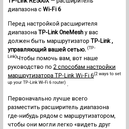
TP-Link RE500X
— расширитель
диапазона с
Wi-Fi 6
Перед настройкой расширителя
диапазона
TP-Link
OneMesh
у вас
должен быть маршрутизатор
TP-Link ,
(TP-
управляющий вашей сетью.
Link)
Чтобы помочь вам, вот наше
руководство по
2 способам настройки
(2 ways to set
маршрутизатора TP-Link Wi-Fi 6
up your TP-Link Wi-Fi 6 router)
.
Первоначально лучше всего
разместить расширитель диапазона
где-нибудь рядом с маршрутизатором,
чтобы они могли легко «видеть друг