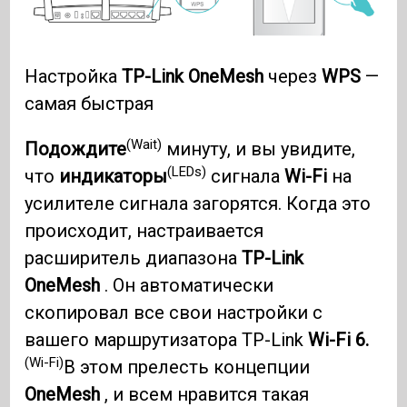
Настройка
TP-Link OneMesh
через
WPS
—
самая быстрая
(Wait)
Подождите
минуту, и вы увидите,
(LEDs)
что
индикаторы
сигнала
Wi-Fi
на
усилителе сигнала загорятся. Когда это
происходит, настраивается
расширитель диапазона
TP-Link
OneMesh
. Он автоматически
скопировал все свои настройки с
вашего маршрутизатора TP-Link
Wi-Fi 6.
(Wi-Fi)
В этом прелесть концепции
OneMesh
, и всем нравится такая