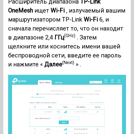
Расширитель диапазона
TP-Link
OneMesh
ищет
Wi-Fi
, излучаемый вашим
маршрутизатором TP-Link
Wi-Fi
6, и
сначала перечисляет то, что он находит
(GHz)
в диапазоне 2,4
ГГц
. Затем
щелкните или коснитесь имени вашей
беспроводной сети, введите ее пароль
(Next)
и нажмите «
Далее
» .