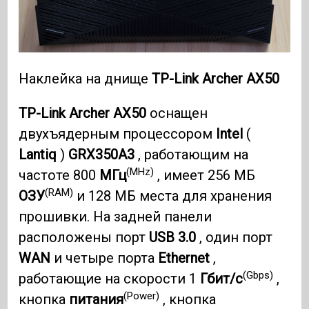
Наклейка на днище
TP-Link Archer AX50
TP-Link Archer AX50
оснащен
двухъядерным процессором
Intel
(
Lantiq
)
GRX350A3
, работающим на
(MHz)
частоте 800
МГц
, имеет 256 МБ
(RAM)
ОЗУ
и 128 МБ места для хранения
прошивки. На задней панели
расположены порт
USB 3.0
, один порт
WAN
и четыре порта
Ethernet
,
(Gbps)
работающие на скорости 1
Гбит/с
,
(Power)
кнопка
питания
, кнопка