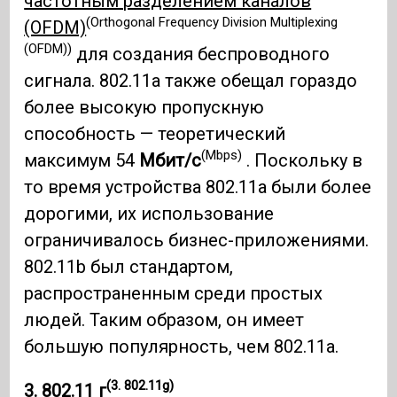
частотным разделением каналов
(Orthogonal Frequency Division Multiplexing
(OFDM)
(OFDM))
для создания беспроводного
сигнала. 802.11a также обещал гораздо
более высокую пропускную
способность — теоретический
(Mbps)
максимум 54
Мбит/с
. Поскольку в
то время устройства 802.11a были более
дорогими, их использование
ограничивалось бизнес-приложениями.
802.11b был стандартом,
распространенным среди простых
людей. Таким образом, он имеет
большую популярность, чем 802.11a.
(3. 802.11g)
3. 802.11 г