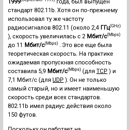
1999
года, был выпущен
стандарт 802.11b. Хотя он по-прежнему
использовал ту же частоту
(GHz)
радиосигналов 802.11 (около 2,4
ГГц
(Mbps)
), скорость увеличилась с 2
Мбит/с
(Mbps)
до 11
Мбит/с
. Это все еще была
теоретическая скорость. На практике
ожидаемая пропускная способность
(Mbps)
составила 5,9
Мбит/с
(для
TCP
) и
7,1 Мбит/с (для
UDP
). Он не только
самый старый, но и имеет наименьшую
скорость среди всех стандартов.
802.11b имел радиус действия около
150 футов.
Поскольку он работает на