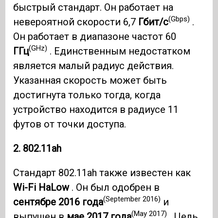
быстрый стандарт. Он работает на
(Gbps)
невероятной скорости 6,7
Гбит/с
.
Он работает в диапазоне частот 60
(GHz)
ГГц
. Единственным недостатком
является малый радиус действия.
Указанная скорость может быть
достигнута только тогда, когда
устройство находится в радиусе 11
футов от точки доступа.
2. 802.11ah
Стандарт 802.11ah также известен как
Wi-Fi HaLow
. Он был одобрен в
(September 2016)
сентябре 2016 года
и
(May 2017)
выпущен в
мае 2017 года
. Цель