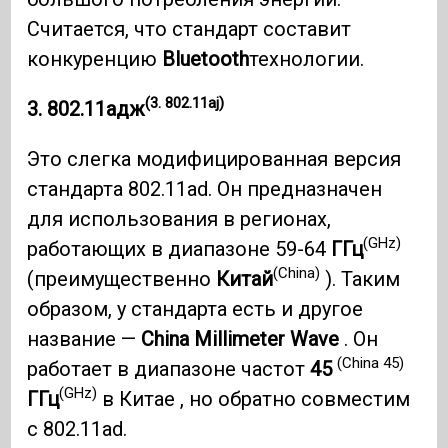
Считается, что стандарт составит
конкуренцию
Bluetooth
технологии.
(3. 802.11aj)
3. 802.11адж
Это слегка модифицированная версия
стандарта 802.11ad. Он предназначен
для использования в регионах,
(GHz)
работающих в диапазоне 59-64
ГГц
(China)
(преимущественно
Китай
). Таким
образом, у стандарта есть и другое
название —
China Millimeter Wave
. Он
(China 45)
работает в диапазоне частот
45
(GHz)
ГГц
в Китае , но обратно совместим
с 802.11ad.