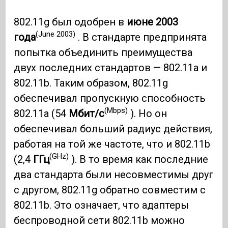
802.11g был одобрен в
июне 2003
(June 2003)
года
. В стандарте предпринята
попытка объединить преимущества
двух последних стандартов — 802.11a и
802.11b. Таким образом, 802.11g
обеспечивал пропускную способность
(Mbps)
802.11a (54
Мбит/с
). Но он
обеспечивал больший радиус действия,
работая на той же частоте, что и 802.11b
(GHz)
(2,4
ГГц
). В то время как последние
два стандарта были несовместимы друг
с другом, 802.11g обратно совместим с
802.11b. Это означает, что адаптеры
беспроводной сети 802.11b можно