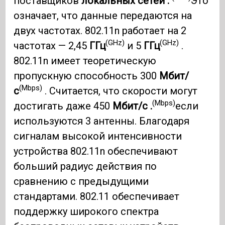
поставщиков
локальных сетей .
Это
означает, что данные передаются на
двух частотах. 802.11n работает на 2
(GHz)
(GHz)
частотах — 2,45
ГГц
и 5
ГГц
.
802.11n имеет теоретическую
пропускную способность 300
Мбит/
(Mbps)
с
. Считается, что скорости могут
(Mbps)
достигать даже 450
Мбит/с .
если
используются 3 антенны. Благодаря
сигналам высокой интенсивности
устройства 802.11n обеспечивают
больший радиус действия по
сравнению с предыдущими
стандартами. 802.11 обеспечивает
поддержку широкого спектра