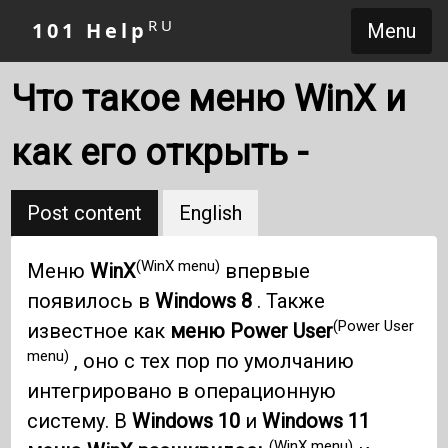
RU
101 Help
Menu
Что такое меню WinX и
как его открыть -
Post content
English
(WinX menu)
Меню
WinX
впервые
появилось в
Windows 8
. Также
(Power User
известное как
меню Power User
menu)
, оно с тех пор по умолчанию
интегрировано в операционную
систему. В
Windows 10
и
Windows 11
(WinX menu)