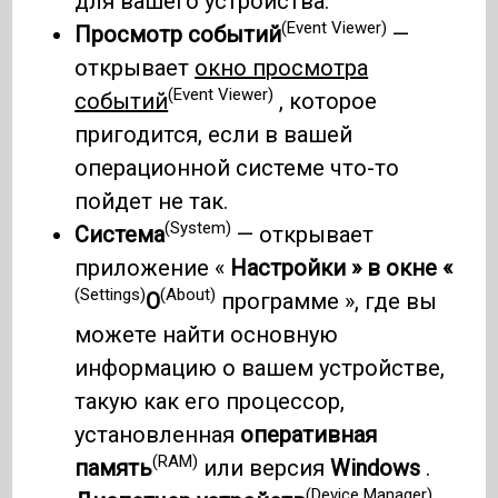
для вашего устройства.
(Event Viewer)
Просмотр событий
—
открывает
окно просмотра
(Event Viewer)
событий
, которое
пригодится, если в вашей
операционной системе что-то
пойдет не так.
(System)
Система
— открывает
приложение «
Настройки » в окне «
(Settings)
(About)
О
программе », где вы
можете найти основную
информацию о вашем устройстве,
такую ​​как его процессор,
установленная
оперативная
(RAM)
память
или версия
Windows
.
(Device Manager)