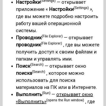
(Settings)
Настройки
— открывает
(Settings)
приложение «
Настройки
»,
где вы можете подробно настроить
работу вашей операционной
системы.
(File Explorer)
Проводник
— открывает
(File Explorer)
проводник
, где вы можете
получить доступ к своим файлам и
папкам и управлять ими.
(Search)
Поиск
— открывает окно
(Search)
поиска
, которое можно
использовать для поиска
материалов на ПК или в Интернете.
(Run)
Выполнить
—
открывает окно
(opens the Run window)
«Выполнить»
, где