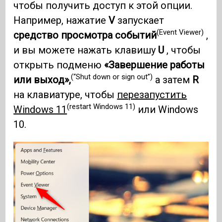
чтобы получить доступ к этой опции.
Например, нажатие
V
запускает
(Event Viewer)
средство просмотра событий
,
и вы можете нажать клавишу
U
, чтобы
открыть подменю
«Завершение работы
(“Shut down or sign out”)
или выход»,
а затем
R
на клавиатуре, чтобы
перезапустить
(restart Windows 11)
Windows 11
или Windows
10.