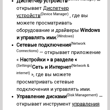
Диспетчер устройств
—
открывает
Диспетчер
(Device Manager)
устройств
, где вы
можете просматривать
оборудование и драйверы
Windows
(Windows)
и управлять ими.
(Network
Сетевые подключения
Connections)
— открывает приложение
«
Настройки » в разделе «
(Settings)
(Network &
Сеть и Интернет
internet)
», где вы можете
просматривать сетевые
подключения и управлять ими.
(Disk Management)
Управление дисками
—
открывает инструмент
управления