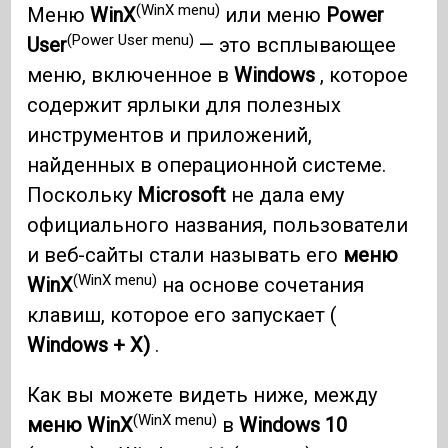
(WinX menu)
Меню
WinX
или меню
Power
(Power User menu)
User
— это всплывающее
меню, включенное в
Windows
, которое
содержит ярлыки для полезных
инструментов и приложений,
найденных в операционной системе.
Поскольку
Microsoft
не дала ему
официального названия, пользователи
и веб-сайты стали называть его
меню
(WinX menu)
WinX
на основе сочетания
клавиш, которое его запускает (
Windows + X)
.
Как вы можете видеть ниже, между
(WinX menu)
меню WinX
в
Windows 10