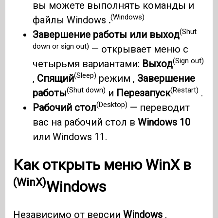
вы можете выполнять команды и
(Windows)
файлы Windows
.
(Shut
Завершение работы или выход
down or sign out)
— открывает меню с
(Sign out)
четырьмя вариантами:
Выход
(Sleep)
,
Спящий
режим ,
Завершение
(Shut down)
(Restart)
работы
и
Перезапуск
.
(Desktop)
Рабочий стол
— переводит
вас на рабочий стол в
Windows 10
или Windows 11.
Как открыть меню
WinX в
(WinX)
Windows
Независимо от версии
Windows
,