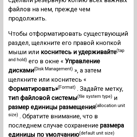
сделали резервную копию всех важных
файлов на нем, прежде чем
продолжить.
Чтобы отформатировать существующий
раздел, щелкните его правой кнопкой
(tap
мыши или
коснитесь и удерживайте
and hold)
его в окне «
Управление
(Disk Management)
дисками
», а затем
щелкните или коснитесь «
(Format)
Форматировать»
. Задайте метку,
(file system type)
тип файловой системы
и
(allocation unit
размер единицы размещения
size)
. Обратите внимание, что в
последнем случае сохранение
размера
(default unit size)
единицы по умолчанию