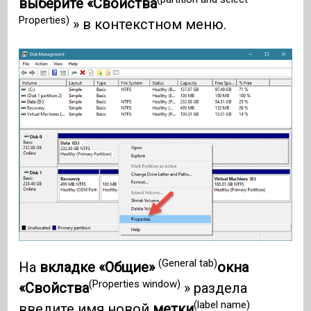
выберите «Свойства
Properties)
» в контекстном меню.
(General tab)
На
вкладке «Общие»
окна
(Properties window)
«Свойства
» раздела
(label name)
введите имя новой
метки