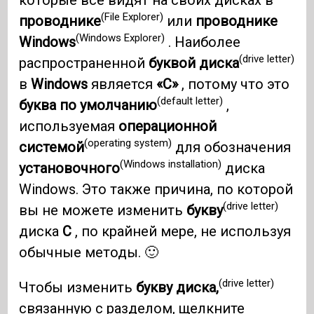
(File Explorer)
проводнике
или
проводнике
(Windows Explorer)
Windows
. Наиболее
(drive letter)
распространенной
буквой диска
в
Windows
является
«C»
, потому что это
(default letter)
буква по умолчанию
,
используемая
операционной
(operating system)
системой
для обозначения
(Windows installation)
установочного
диска
Windows. Это также причина, по которой
(drive letter)
вы не можете изменить
букву
диска
C
, по крайней мере, не используя
обычные методы. 🙂
(drive letter)
Чтобы изменить
букву диска,
связанную с разделом, щелкните