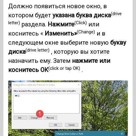
Должно появиться новое окно, в
(drive
котором будет
указана буква диска
letter)
(Click)
раздела.
Нажмите
или
(Change)
коснитесь «
Изменить»
и в
следующем окне выберите новую
букву
(drive letter)
диска
, которую вы хотите
назначить ему. Затем
нажмите или
(click or tap OK)
коснитесь ОК
.