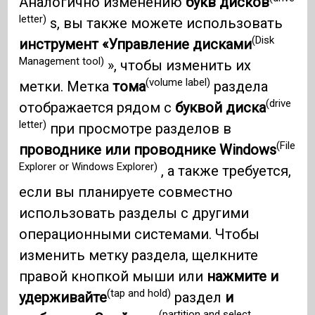
Аналогично изменению
букв дисков
letter)
s, вы также можете использовать
(Disk
инструмент «Управление дисками
Management tool)
», чтобы изменить их
(volume label)
метки. Метка
тома
раздела
(drive
отображается рядом с
буквой диска
letter)
при просмотре разделов в
(File
проводнике или проводнике Windows
Explorer or Windows Explorer)
, а также требуется,
если вы планируете совместно
использовать разделы с другими
операционными системами. Чтобы
изменить метку раздела, щелкните
правой кнопкой мыши или
нажмите и
(tap and hold)
удерживайте
раздел
и
(partition and select