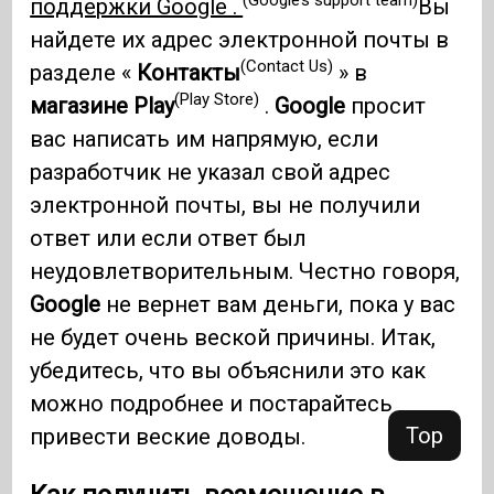
(Google’s support team)
поддержки Google .
Вы
найдете их адрес электронной почты в
(Contact Us)
разделе «
Контакты
» в
(Play Store)
магазине Play
.
Google
просит
вас написать им напрямую, если
разработчик не указал свой адрес
электронной почты, вы не получили
ответ или если ответ был
неудовлетворительным. Честно говоря,
Google
не вернет вам деньги, пока у вас
не будет очень веской причины. Итак,
убедитесь, что вы объяснили это как
можно подробнее и постарайтесь
Top
привести веские доводы.