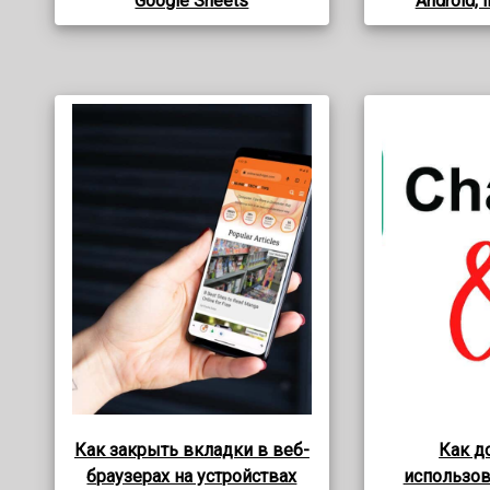
Google Sheets
Android, 
Как закрыть вкладки в веб-
Как д
браузерах на устройствах
использов