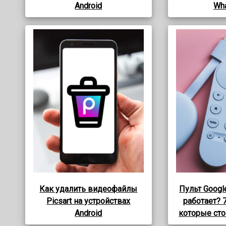
Android
Wh
Как удалить видеофайлы
Пульт Googl
Picsart на устройствах
работает? 
Android
которые сто