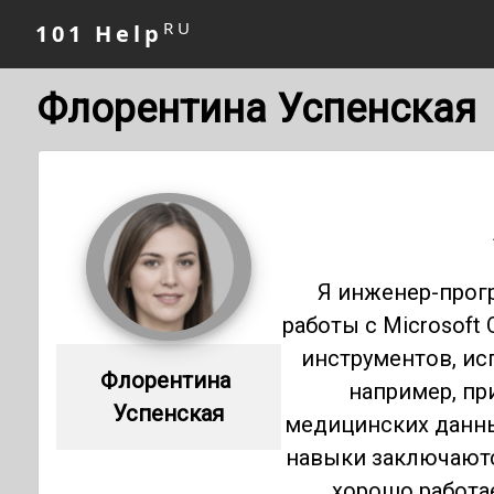
RU
101 Help
Флорентина Успенская
Я инженер-прог
работы с Microsoft 
инструментов, и
Флорентина 
например, п
Успенская
медицинских данны
навыки заключаютс
хорошо работае