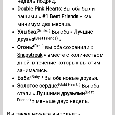
недель подряд.
Double Pink Hearts:
Вы оба были
вашими «
#1 Best Friends
» как
минимум два месяца.
(Smile: )
Улыбка:
Вы оба «
Лучшие
(Best Friends)
друзья
».
(Fire: )
Огонь:
вы оба сохранили «
Snapstreak
» вместе с количеством
дней, в течение которых вы этим
занимались.
(Baby: )
Бэби:
Вы оба новые друзья.
(Gold Heart: )
Золотое сердце:
Вы оба
(Best
стали «
Лучшими друзьями
Friends)
» меньше двух недель.
Вы также можете выполнить