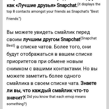
(it displays the
как «Лучшие друзья» Snapchat.
top 8 contacts amongst your friends as Snapchat’s “Best
Friends.”)
Вы можете увидеть смайлик перед
(Snapchat
своим
лучшим другом Snapchat
Best)
в списке чатов. Более того, они
будут отображаться в вашем списке
приоритетов при обмене новым
снимком с вашими контактами. Но вы
можете заметить более одного
смайлика в своем списке чата.
Знаете
ли вы, что каждый смайлик что-то
( Did you know that each emoji means
значит?
something?)