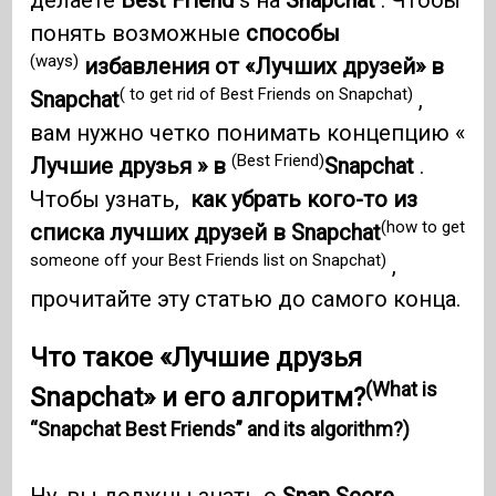
делаете
Best Friend
s на
Snapchat
. Чтобы
понять возможные
способы
(ways)
избавления от «Лучших друзей» в
( to get rid of Best Friends on Snapchat)
Snapchat
,
вам нужно четко понимать концепцию «
(Best Friend)
Лучшие друзья » в
Snapchat
.
Чтобы узнать,
как убрать кого-то из
(how to get
списка лучших друзей в Snapchat
someone off your Best Friends list on Snapchat)
,
прочитайте эту статью до самого конца.
Что такое «Лучшие друзья
(What is
Snapchat» и его алгоритм?
“Snapchat Best Friends” and its algorithm?)