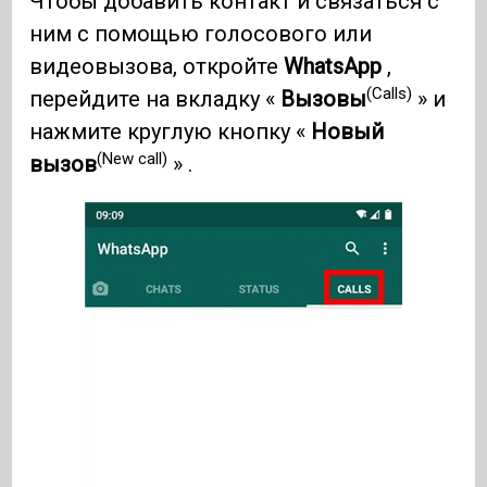
Чтобы добавить контакт и связаться с
ним с помощью голосового или
видеовызова, откройте
WhatsApp
,
(Calls)
перейдите на вкладку «
Вызовы
» и
нажмите круглую кнопку «
Новый
(New call)
вызов
» .