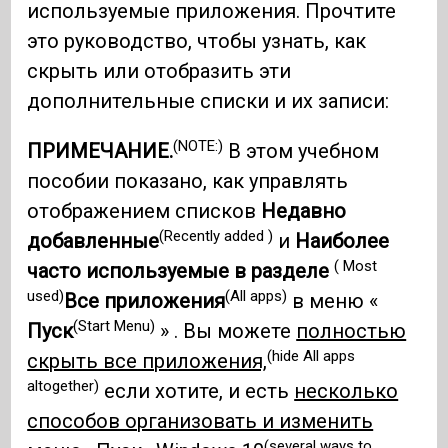
используемые приложения. Прочтите
это руководство, чтобы узнать, как
скрыть или отобразить эти
дополнительные списки и их записи:
(NOTE:)
ПРИМЕЧАНИЕ.
В этом учебном
пособии показано, как управлять
отображением списков
Недавно
(Recently added )
добавленные
и
Наиболее
( Most
часто используемые в разделе
used)
(All apps)
Все приложения
в меню «
(Start Menu)
Пуск
» . Вы можете
полностью
(hide All apps
скрыть все приложения,
altogether)
если хотите, и есть
несколько
способов организовать и изменить
(several ways to