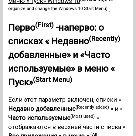
меню «Пуск» Windows 10
organize and change the Windows 10 Start Menu)
.
(First)
Перво
-наперво: о
(Recently)
списках «
Недавно
добавленные» и «Часто
используемые» в меню «
(Start Menu)
Пуск»
Если этот параметр включен, списки «
(Recently added)
Недавно добавленные
» и «
(Most used)
Часто используемые
»
отображаются в верхней части списка «
(All