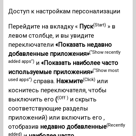
Доступ к настройкам персонализации
(Start)
Перейдите на вкладку «
Пуск
» в
левом столбце, и вы увидите
переключатели
«Показать недавно
(“Show recently
добавленные приложения»
added apps”)
и
«Показать наиболее часто
(“Show most
используемые приложения»
used apps”)
(Click)
справа.
Нажмите
или
коснитесь переключателя, чтобы
(Off )
выключить его
(
и скрыть
соответствующие разделы
приложений) или включить его ,
(Recently
отобразив
недавно добавленные
added)
и
наиболее часто