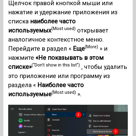
Щелчок правой кнопкой мыши или
нажатие и удержание приложения из
списка
наиболее часто
(Most used)
используемых
открывает
аналогичное контекстное меню.
(More)
Перейдите в раздел «
Еще
» и
нажмите
«Не показывать в этом
(“Don’t show in this list”)
списке»
, чтобы удалить
это приложение или программу из
раздела «
Наиболее часто
(Most used)
используемые
».