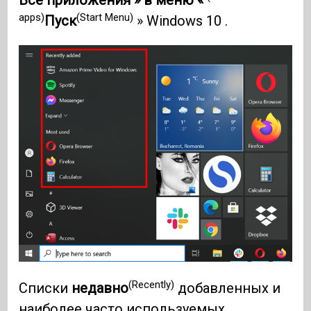
Все приложения » в меню «
apps)
(Start Menu)
Пуск
» Windows 10 .
(Recently)
Списки
недавно
добавленных и
наиболее часто используемых