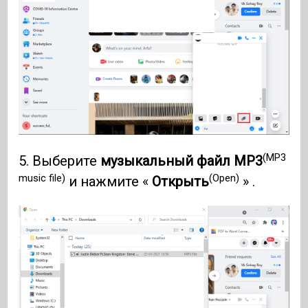
(MP3
5. Выберите
музыкальный файл MP3
music file)
(Open)
и нажмите «
Открыть
» .