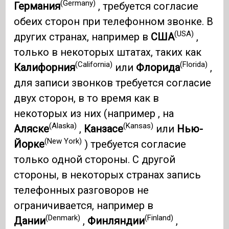
(Germany)
Германия
, требуется согласие
обеих сторон при телефонном звонке. В
(USA)
других странах, например в
США
,
только в некоторых штатах, таких как
(California)
(Florida)
Калифорния
или
Флорида
,
для записи звонков требуется согласие
двух сторон, в то время как в
некоторых из них (например , на
(Alaska)
(Kansas)
Аляске
,
Канзасе
или
Нью-
(New York)
Йорке
) требуется согласие
только одной стороны. С другой
стороны, в некоторых странах запись
телефонных разговоров не
ограничивается, например в
(Denmark)
(Finland)
Дании
,
Финляндии
,