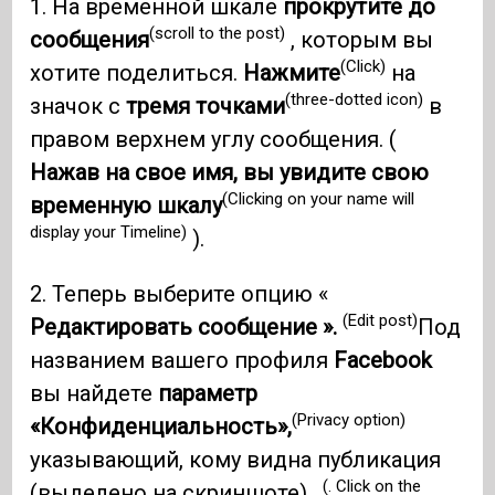
1. На временной шкале
прокрутите до
(scroll to the post)
сообщения
, которым вы
(Click)
хотите поделиться.
Нажмите
на
(three-dotted icon)
значок с
тремя точками
в
правом верхнем углу сообщения. (
Нажав на свое имя, вы увидите свою
(Clicking on your name will
временную шкалу
display your Timeline)
).
2. Теперь выберите опцию «
(Edit post)
Редактировать сообщение ».
Под
названием вашего профиля
Facebook
вы найдете
параметр
(Privacy option)
«Конфиденциальность»,
указывающий, кому видна публикация
(. Click on the
(выделено на скриншоте)
.