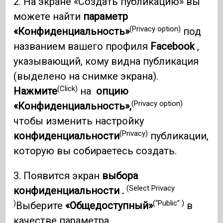
2. На экране «Создать публикацию» вы
можете найти
параметр
(Privacy option)
«Конфиденциальность»
под
названием вашего профиля
Facebook
,
указывающий, кому видна публикация
(выделено на снимке экрана).
(Click)
Нажмите
на
опцию
(Privacy option)
«Конфиденциальность»,
чтобы изменить настройку
(Privacy)
конфиденциальности
публикации,
которую вы собираетесь создать.
3. Появится экран
выбора
(Select Privacy
конфиденциальности .
)
(“Public” )
Выберите
«Общедоступный»
в
качестве параметра