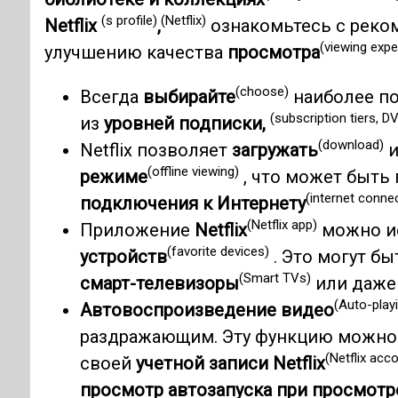
(s profile)
(Netflix)
Netflix
,
ознакомьтесь с реко
(viewing expe
улучшению качества
просмотра
(choose)
Всегда
выбирайте
наиболее п
(subscription tiers, DV
из
уровней подписки,
(download)
Netflix позволяет
загружать
(offline viewing)
режиме
, что может быть 
(internet conne
подключения к Интернету
(Netflix app)
Приложение
Netflix
можно ис
(favorite devices)
устройств
. Это могут б
(Smart TVs)
смарт-телевизоры
или даж
(Auto-play
Автовоспроизведение видео
раздражающим. Эту функцию можн
(Netflix acc
своей
учетной записи Netflix
просмотр автозапуска при просмотре