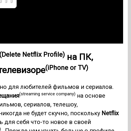
(Delete Netflix Profile)
на ПК,
(iPhone or TV)
 телевизоре
но для любителей фильмов и сериалов.
(streaming service company)
ещания
на основе
ильмов, сериалов, телешоу,
икогда не будет скучно, поскольку
Netflix
 для себя что-то новое в своей
)
. Прежде чем узнать больше о профиле