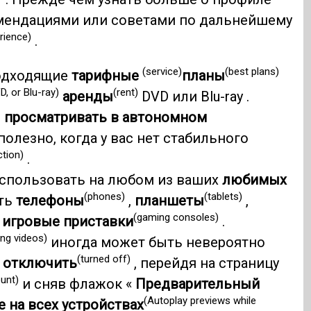
мендациями или советами по дальнейшему
rience)
.
(service)
(best plans)
одходящие
тарифные
планы
D, or Blu-ray)
(rent)
аренды
DVD или Blu-ray .
и
просматривать в автономном
полезно, когда у вас нет стабильного
ction)
.
пользовать на любом из ваших
любимых
(phones)
(tablets)
ыть
телефоны
,
планшеты
,
(gaming consoles)
е
игровые приставки
.
ing videos)
иногда может быть невероятно
(turned off)
о
отключить
, перейдя на страницу
ount)
и сняв флажок «
Предварительный
(Autoplay previews while
 на всех устройствах