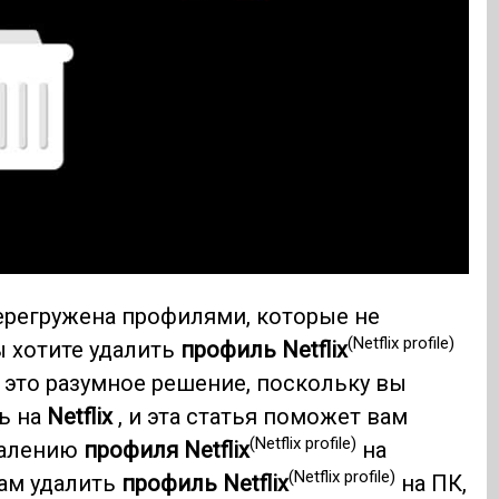
регружена профилями, которые не
(Netflix profile)
ы хотите удалить
профиль Netflix
 это разумное решение, поскольку вы
ль на
Netflix
, и эта статья поможет вам
(Netflix profile)
далению
профиля Netflix
на
(Netflix profile)
вам удалить
профиль Netflix
на ПК,