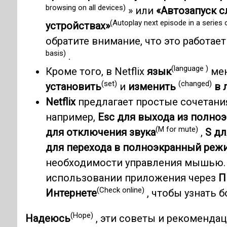
browsing on all devices)
» или
«Автозапуск с
(Autoplay next episode in a series o
устройствах»
обратите внимание, что это работае
basis)
.
(language )
Кроме того, в Netflix
язык
мен
(set)
(changed)
установить
и
изменить
в 
Netflix
предлагает простые сочетани
например,
Esc для выхода из полно
(M for mute)
для отключения звука
,
S дл
для перехода в полноэкранный реж
необходимости управления мышью. 
использовании приложения через
П
(Check online)
Интернете
, чтобы узнать 
(Hope)
Надеюсь
, эти советы и рекомендац