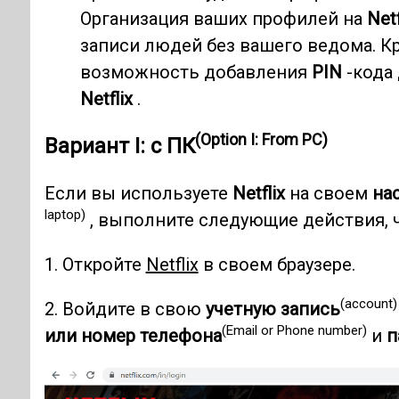
Организация ваших профилей на
Netf
записи людей без вашего ведома. К
возможность добавления
PIN
-кода
Netflix
.
(Option I: From PC)
Вариант I: с ПК
Если вы используете
Netflix
на своем
на
laptop)
, выполните следующие действия, 
1. Откройте
Netflix
в своем браузере.
(account)
2. Войдите в свою
учетную запись
(Email or Phone number)
или номер телефона
и
п