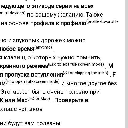
ледующего эпизода серии на всех
n all devices)
по вашему желанию. Также
(profile-to-profile
т на основе
профиля к профилю
ю и звуковых дорожек можно
(anytime)
любое время
.
я клавиш, о которых нужно помнить,
(Esc to exit full-screen mode)
экранного режима
,
M
(S for skipping the intro)
я пропуска вступления
,
F
(F to open full-screen mode)
им
и многое другое без
Это может быть очень полезно при
(PC or Mac)
К или Mac
.
Проверьте в
больше ярлыков.
ии будут вам полезны.