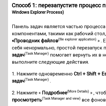
Способ 1: перезапустите процесс 
Windows Explorer Process)
Панель задач является частью процесса 
компонентами, такими как рабочий стол
(file explorer application)
«Проводник файлов
» . 
себя ненормально, простой перезапуск п
(Task Manager)
задач
помогает вернуть их в 
выполните следующие действия.
1. Нажмите одновременно
Ctrl + Shift + E
(Task Manager)
задач
.
(More Details)
2. Нажмите «
Подробнее
» , что
(Task Manager and view)
просмотреть
все фонов