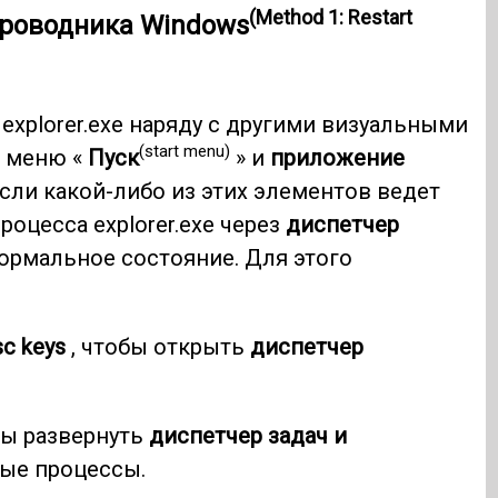
(Method 1: Restart
проводника Windows
explorer.exe наряду с другими визуальными
(start menu)
, меню «
Пуск
» и
приложение
Если какой-либо из этих элементов ведет
роцесса explorer.exe через
диспетчер
нормальное состояние. Для этого
sc keys
, чтобы открыть
диспетчер
бы развернуть
диспетчер задач и
ые процессы.