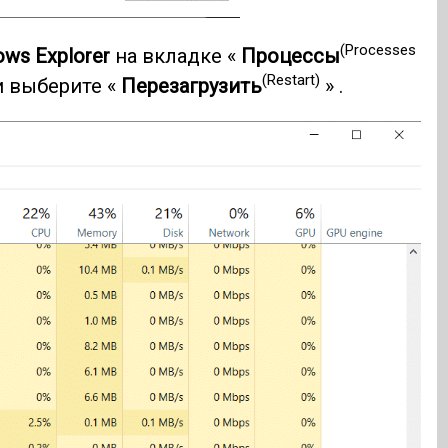
(Processes
ws Explorer
на вкладке «
Процессы
(Restart)
и выберите «
Перезагрузить
» .