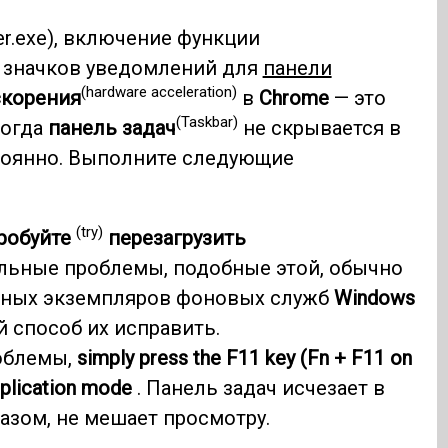
er.exe), включение функции
 значков уведомлений для
панели
(hardware acceleration)
скорения
в
Chrome
— это
(Taskbar)
когда
панель задач
не скрывается в
оянно. Выполните следующие
(try)
робуйте
перезагрузить
ельные проблемы, подобные этой, обычно
ойных экземпляров фоновых служб
Windows
й способ их исправить.
облемы,
simply press the F11 key (Fn + F11 on
pplication mode
. Панель задач исчезает в
азом, не мешает просмотру.