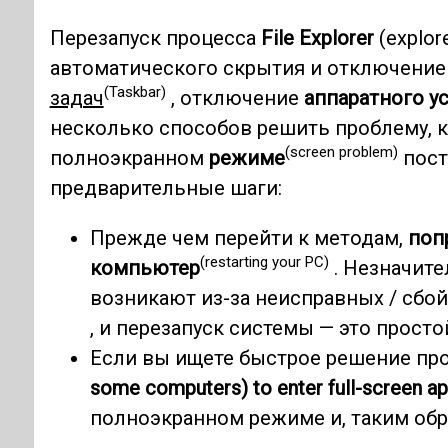
Перезапуск процесса
File Explorer
(explor
автоматического скрытия и отключение
(Taskbar)
задач
, отключение
аппаратного у
несколько способов решить проблему, 
(screen problem)
полноэкранном
режиме
пост
предварительные шаги:
Прежде чем перейти к методам,
поп
(restarting your PC)
компьютер
. Незначит
возникают из-за неисправных / сб
, и перезапуск системы — это просто
Если вы ищете быстрое решение пр
some computers) to enter full-screen a
полноэкранном режиме и, таким обр