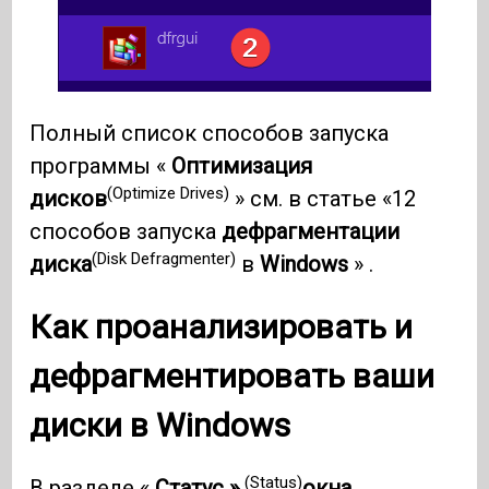
Полный список способов запуска
программы «
Оптимизация
(Optimize Drives)
дисков
» см. в статье «12
способов запуска
дефрагментации
(Disk Defragmenter)
диска
в
Windows
» .
Как проанализировать и
дефрагментировать ваши
диски в
Windows
(Status)
В разделе «
Статус »
окна