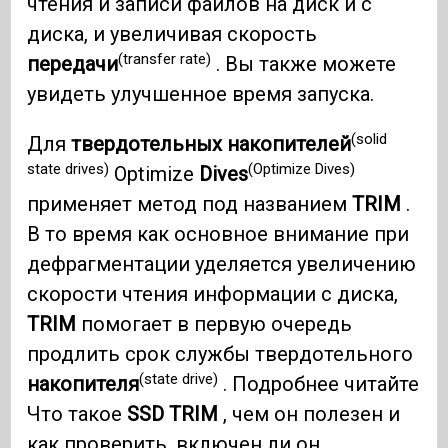
чтения и записи файлов на диск и с
диска, и увеличивая скорость
(transfer rate)
передачи
. Вы также можете
увидеть улучшенное время запуска.
(solid
Для
твердотельных накопителей
state drives)
(Optimize Dives)
Optimize
Dives
применяет метод под названием
TRIM
.
В то время как основное внимание при
дефрагментации уделяется увеличению
скорости чтения информации с диска,
TRIM
помогает в первую очередь
продлить срок службы твердотельного
(state drive)
накопителя
. Подробнее читайте
Что такое
SSD TRIM
, чем он полезен и
как проверить, включен ли он.