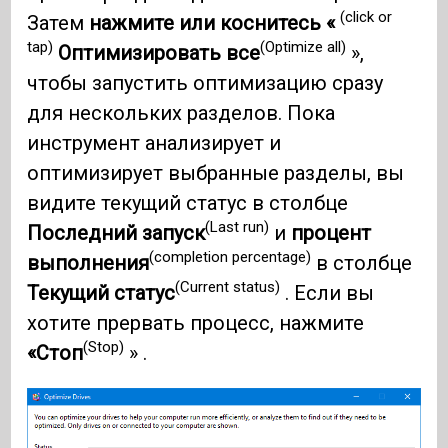
(click or
Затем
нажмите или коснитесь «
tap)
(Optimize all)
Оптимизировать все
»,
чтобы запустить оптимизацию сразу
для нескольких разделов. Пока
инструмент анализирует и
оптимизирует выбранные разделы, вы
видите текущий статус в столбце
(Last run)
Последний запуск
и
процент
(completion percentage)
выполнения
в столбце
(Current status)
Текущий статус
. Если вы
хотите прервать процесс, нажмите
(Stop)
«Стоп
» .