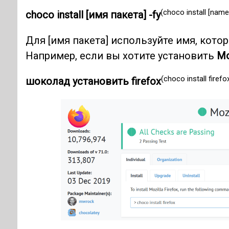
(choco install [name
choco install [имя пакета] -fy
Для [имя пакета] используйте имя, кото
Например, если вы хотите установить
Mo
(choco install firefo
шоколад установить firefox