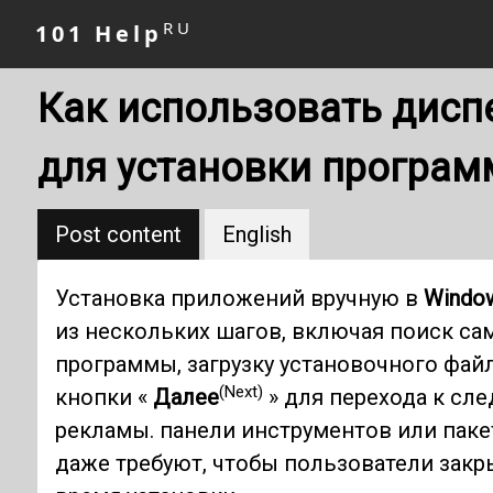
RU
101 Help
Как использовать дисп
для установки програм
Post content
English
Установка приложений вручную в
Windo
из нескольких шагов, включая поиск с
программы, загрузку установочного фай
(Next)
кнопки «
Далее
» для перехода к сл
рекламы. панели инструментов или паке
даже требуют, чтобы пользователи зак