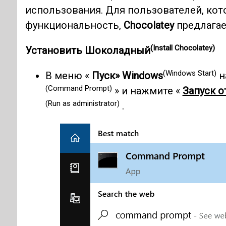
использования. Для пользователей, ко
функциональность,
Chocolatey
предлагае
(Install Chocolatey)
Установить Шоколадный
(Windows Start)
В меню «
Пуск» Windows
н
(Command Prompt)
» и нажмите «
Запуск о
(Run as administrator)
.