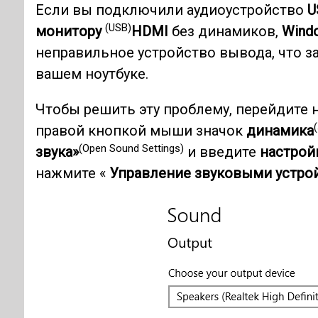
Если вы подключили аудиоустройство
U
(USB)
монитору
HDMI
без динамиков,
Wind
неправильное устройство вывода, что зас
вашем ноутбуке.
Чтобы решить эту проблему, перейдите 
правой кнопкой мыши значок
динамика
(Open Sound Settings)
звука»
и введите
настрой
нажмите «
Управление звуковыми устро