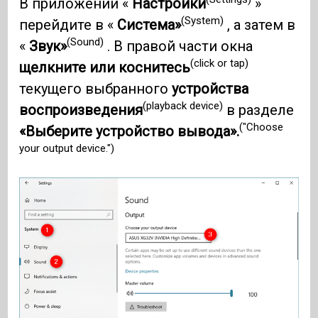
В приложении «
Настройки
»
(System)
перейдите в «
Система»
, а затем в
(Sound)
«
Звук»
. В правой части окна
(click or tap)
щелкните или коснитесь
текущего выбранного
устройства
(playback device)
воспроизведения
в разделе
("Choose
«Выберите устройство вывода».
your output device.")