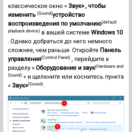
классическое окно «
Звук» , чтобы
(Sound)
изменить
устройство
(default
воспроизведения по умолчанию
playback device)
в вашей системе
Windows 10
. Однако добраться до него немного
сложнее, чем раньше. Откройте
Панель
(Control Panel)
управления
, перейдите к
(Hardware and
разделу «
Оборудование и звук
Sound)
» и щелкните или коснитесь пункта
(Sound)
«
Звук»
.