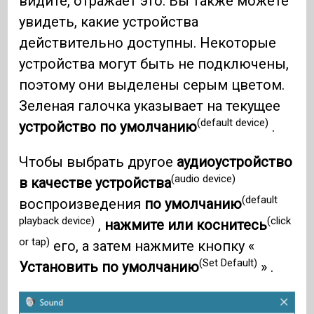
видите, отражает это. Вы также можете
увидеть, какие устройства
действительно доступны. Некоторые
устройства могут быть не подключены,
поэтому они выделены серым цветом.
Зеленая галочка указывает на текущее
(default device)
устройство по умолчанию
.
Чтобы выбрать другое
аудиоустройство
(audio device)
в качестве устройства
(default
воспроизведения
по умолчанию
playback device)
(click
,
нажмите или коснитесь
or tap)
его, а затем нажмите кнопку «
(Set Default)
Установить по умолчанию
» .