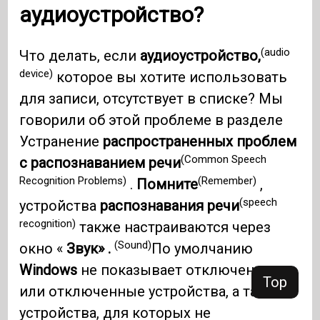
аудиоустройство?
(audio
Что делать, если
аудиоустройство,
device)
которое вы хотите использовать
для записи, отсутствует в списке? Мы
говорили об этой проблеме в разделе
Устранение
распространенных проблем
(Common Speech
с распознаванием речи
Recognition Problems)
(Remember)
.
Помните
,
(speech
устройства
распознавания речи
recognition)
также настраиваются через
(Sound)
окно «
Звук» .
По умолчанию
Windows
не показывает отключенные
Top
или отключенные устройства, а также
устройства, для которых не