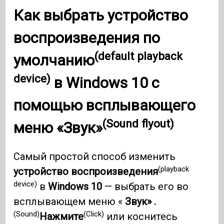
Как выбрать
устройство
воспроизведения по
(default playback
умолчанию
device)
в
Windows 10
с
помощью
всплывающего
(Sound flyout)
меню «Звук»
Самый простой способ изменить
(playback
устройство воспроизведения
device)
в
Windows 10
— выбрать его во
всплывающем меню «
Звук» .
(Sound)
(Click)
Нажмите
или коснитесь