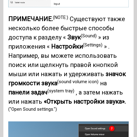
(NOTE:)
ПРИМЕЧАНИЕ.
Существуют также
несколько более быстрые способы
(Sound)
доступа к разделу «
Звук
» из
(Settings)
приложения «
Настройки
» .
Например, вы можете использовать
поиск или щелкнуть правой кнопкой
мыши или нажать и удерживать
значок
(sound volume icon)
громкости звука
на
(system tray)
панели задач
, а затем нажать
или нажать
«Открыть настройки звука».
("Open Sound settings.")