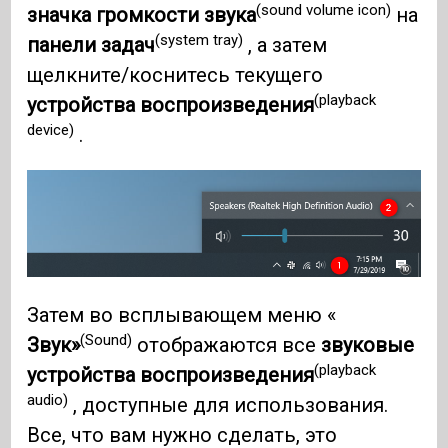
(sound volume icon)
значка громкости звука
на
(system tray)
панели задач
, а затем
щелкните/коснитесь текущего
(playback
устройства воспроизведения
device)
.
Затем во всплывающем меню «
(Sound)
Звук»
отображаются все
звуковые
(playback
устройства воспроизведения
audio)
, доступные для использования.
Все, что вам нужно сделать, это