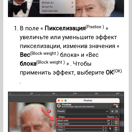
(Pixelise )
В поле «
Пикселизация
»
увеличьте или уменьшите эффект
пикселизации, изменив значения «
(Block weight )
Вес
блока» и «Вес
(Block weight )
блока
» . Чтобы
(OK)
применить эффект, выберите
ОК
.