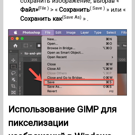
сохранить изображение, выбрав «
(File )
( Save )
Файл»
> «
Сохранить
» или «
(Save As)
Сохранить как
» .
Использование GIMP для
пикселизации