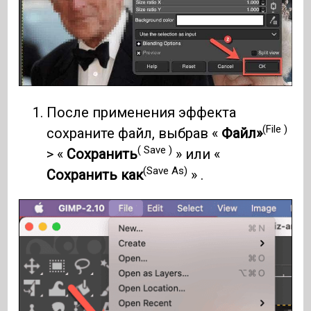
После применения эффекта
(File )
сохраните файл, выбрав «
Файл»
( Save )
> «
Сохранить
» или «
(Save As)
Сохранить как
» .