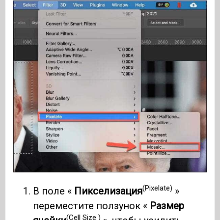
(Pixelate)
В поле «
Пикселизация
»
переместите ползунок «
Размер
(Cell Size )