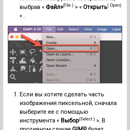
(File )
( Open)
выбрав «
Файл»
> «
Открыть
» .
Если вы хотите сделать часть
изображения пиксельной, сначала
выберите ее с помощью
(Select )
инструмента «
Выбор
». В
противном случае
GIMP
будет