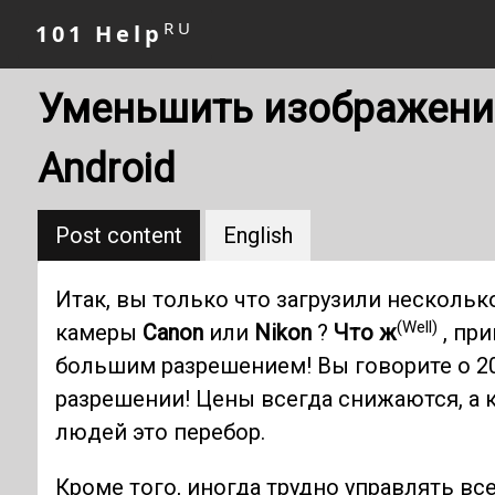
RU
101 Help
Уменьшить изображение 
Android
Post content
English
Итак, вы только что загрузили несколь
(Well)
камеры
Canon
или
Nikon
?
Что ж
, пр
большим разрешением! Вы говорите о 2
разрешении! Цены всегда снижаются, а 
людей это перебор.
Кроме того, иногда трудно управлять в