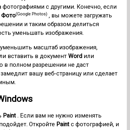
а фотографиями с другими. Конечно, если
(Google Photos)
 Фото
, вы можете загружать
решении и таким образом делиться
ость уменьшать изображения.
о уменьшить масштаб изображения,
или вставить в документ
Word
или
о в полном разрешении не даст
замедлит вашу веб-страницу или сделает
мным.
Windows
ь
Paint
. Если вам не нужно изменять
подойдет. Откройте
Paint
с фотографией, и