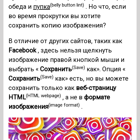
(belly button lint)
обеда и
пупка
. Но что, если
во время прокрутки вы хотите
сохранить копию изображения?
В отличие от других сайтов, таких как
Facebook
, здесь нельзя щелкнуть
изображение правой кнопкой мыши и
(Save)
выбрать «
Сохранить
как». Опция «
(Save)
Сохранить
как» есть, но вы можете
сохранить только как
веб-страницу
(HTML webpage)
HTML
, а не в
формате
(image format)
изображения
.