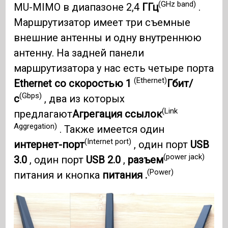
(GHz band)
MU-MIMO в диапазоне 2,4
ГГц
.
Маршрутизатор имеет три съемные
внешние антенны и одну внутреннюю
антенну. На задней панели
маршрутизатора у нас есть четыре порта
(Ethernet)
Ethernet со скоростью 1
Гбит/
(Gbps)
с
, два из которых
(Link
предлагают
Агрегация ссылок
Aggregation)
. Также имеется один
(Internet port)
интернет-порт
, один порт
USB
(power jack)
3.0
, один порт
USB 2.0
,
разъем
(Power)
питания и кнопка
питания .