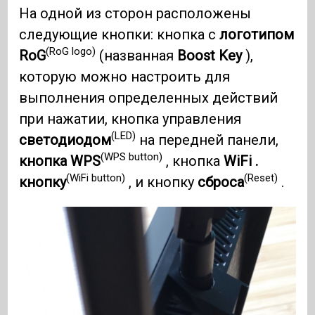
На одной из сторон расположены
следующие кнопки: кнопка с
логотипом
(RoG logo)
RoG
(названная
Boost Key
),
которую можно настроить для
выполнения определенных действий
при нажатии, кнопка управления
(LED)
светодиодом
на передней панели,
(WPS button)
кнопка WPS
, кнопка
WiFi .
(WiFi button)
(Reset)
кнопку
, и кнопку
сброса
.