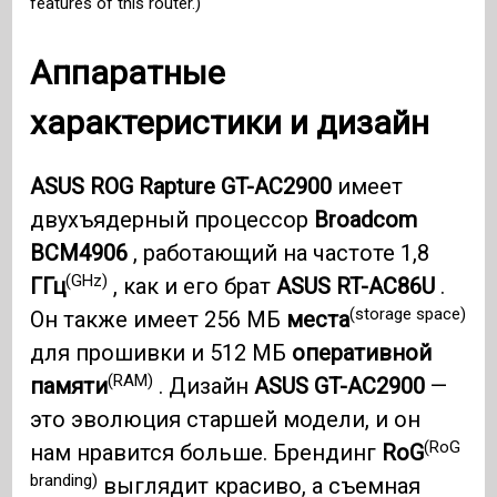
features of this router.)
Аппаратные
характеристики и дизайн
ASUS ROG Rapture GT-AC2900
имеет
двухъядерный процессор
Broadcom
BCM4906
, работающий на частоте 1,8
(GHz)
ГГц
, как и его брат
ASUS RT-AC86U
.
(storage space)
Он также имеет 256 МБ
места
для прошивки и 512 МБ
оперативной
(RAM)
памяти
. Дизайн
ASUS GT-AC2900
—
это эволюция старшей модели, и он
(RoG
нам нравится больше. Брендинг
RoG
branding)
выглядит красиво, а съемная