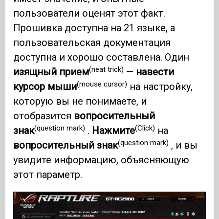
пользователи оценят этот факт.
Прошивка доступна на 21 языке, а
пользовательская документация
доступна и хорошо составлена. Один
(neat trick)
изящный прием
—
навести
(mouse cursor)
курсор мыши
на настройку,
которую вы не понимаете, и
отобразится
вопросительный
(question mark)
(Click)
знак
.
Нажмите
на
(question mark)
вопросительный знак
, и вы
увидите информацию, объясняющую
этот параметр.