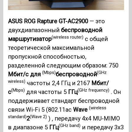
ASUS ROG Rapture GT-AC2900
— это
двухдиапазонный
беспроводной
(wireless router)
маршрутизатор
с общей
теоретической максимальной
пропускной способностью,
разделенной следующим образом: 750
(Mbps)
(GHz
Мбит/с для
беспроводной
wireless)
частоты 2,4 ГГц и 2167
Мбит/
(Mbps)
(GHz frequency)
с
для частоты 5
ГГц
. Он
поддерживает стандарт беспроводной
(wireless
связи Wi-Fi 5 (802.11ac
Wave
standard)
(Wave 2)
2
) , передачу 4x4 MU-MIMO
(GHz band)
в диапазоне 5
ГГц
и передачу 3x3