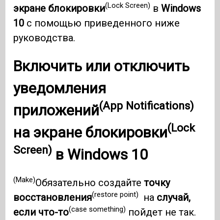
(Lock Screen)
экране блокировки
в
Windows
10
с помощью приведенного ниже
руководства.
Включить или отключить
уведомления
(App Notifications)
приложений
(Lock
на
экране блокировки
Screen)
в
Windows 10
(Make)
Обязательно создайте
точку
(restore point)
восстановления
на
случай,
(case something)
если что-то
пойдет не так.