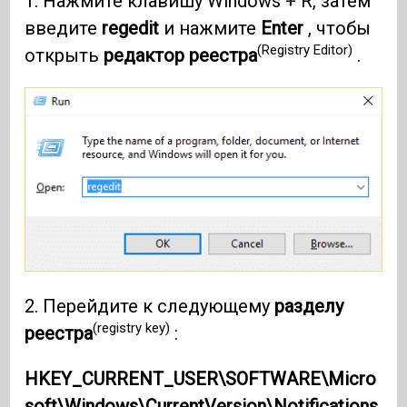
1. Нажмите клавишу Windows + R, затем
введите
regedit
и нажмите
Enter
, чтобы
(Registry Editor)
открыть
редактор реестра
.
2. Перейдите к следующему
разделу
(registry key)
реестра
:
HKEY_CURRENT_USER\SOFTWARE\Micro
soft\Windows\CurrentVersion\Notifications