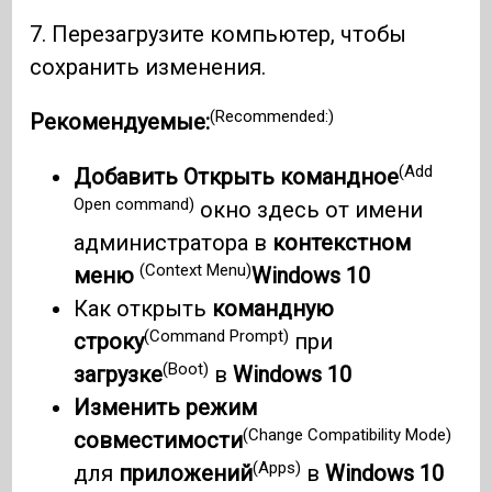
7. Перезагрузите компьютер, чтобы
сохранить изменения.
(Recommended:)
Рекомендуемые:
(Add
Добавить Открыть командное
Open command)
окно здесь от имени
администратора в
контекстном
(Context Menu)
меню
Windows 10
Как открыть
командную
(Command Prompt)
строку
при
(Boot)
загрузке
в
Windows 10
Изменить режим
(Change Compatibility Mode)
совместимости
(Apps)
для
приложений
в
Windows 10