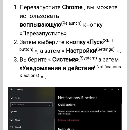
Перезапустите
Chrome
, вы можете
использовать
(Relaunch)
всплывающую
кнопку
«Перезапустить».
(Start
Затем выберите
кнопку «Пуск
button)
(Settings)
», а затем «
Настройки
» .
(System)
Выберите «
Система»,
а затем
( Notifications
«Уведомления и действия
& actions)
» .