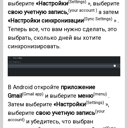
(Settings)
выберите
«Настройки
», выберите
(your account )
свою учетную запись,
а затем
(Sync Settings)
«Настройки синхронизации
» .
Теперь все, что вам нужно сделать, это
выбрать, сколько дней вы хотите
синхронизировать.
В Android откройте
приложение
(Gmail app)
(menu)
Gmail
и выберите
меню
.
(Settings)
Затем выберите
«Настройки
»,
(your
выберите
свою учетную запись
account)
и убедитесь, что выбран