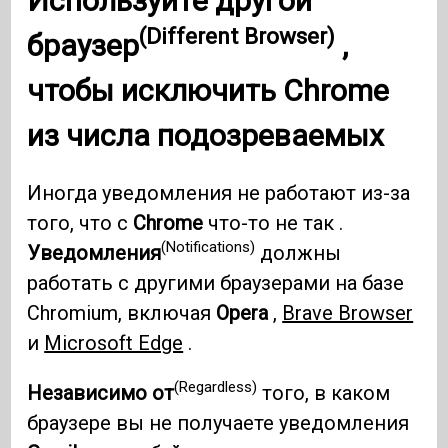
Используйте
другой
(Different Browser)
браузер
,
чтобы исключить
Chrome
из числа подозреваемых
Иногда уведомления не работают из-за
того, что с
Chrome
что-то не так .
(Notifications)
Уведомления
должны
работать с другими браузерами на базе
Chromium, включая
Opera
,
Brave Browser
и
Microsoft Edge
.
(Regardless)
Независимо от
того, в каком
браузере вы не получаете уведомления