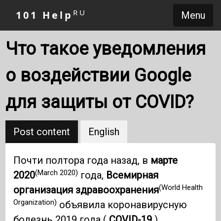
RU
101 Help
Menu
Что такое уведомления
о воздействии Google
для защиты от COVID?
Post content
English
Почти полтора года назад, в
марте
(March 2020)
2020
года,
Всемирная
(World Health
организация здравоохранения
Organization)
объявила коронавирусную
болезнь 2019 года (
COVID-19
)