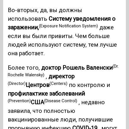
Во-вторых, да, вы должны
использовать
Систему уведомления о
(Exposure Notification System)
заражении,
даже
если вы были привиты. Чем больше
людей используют систему, тем лучше
она работает.
(Dr.
Более того,
доктор Рошель Валенски
Rochelle Walensky)
,
директор
(Director)
(Centers)
Центров
по контролю и
профилактике заболеваний
(Prevention)
(Disease Control)
США
, недавно
заявила, что полностью
вакцинированные люди, получившие
прорывную инфекцию
COVID-19
, могут