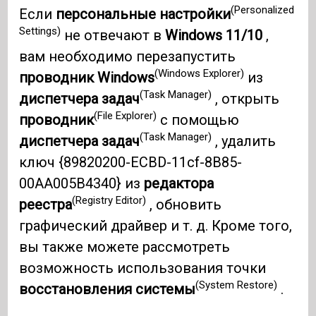
(Personalized
Если
персональные настройки
Settings)
не отвечают в
Windows 11/10
,
вам необходимо перезапустить
(Windows Explorer)
проводник Windows
из
(Task Manager)
диспетчера задач
, открыть
(File Explorer)
проводник
с помощью
(Task Manager)
диспетчера задач
, удалить
ключ {89820200-ECBD-11cf-8B85-
00AA005B4340} из
редактора
(Registry Editor)
реестра
, обновить
графический драйвер и т. д. Кроме того,
вы также можете рассмотреть
возможность использования точки
(System Restore)
восстановления системы
.