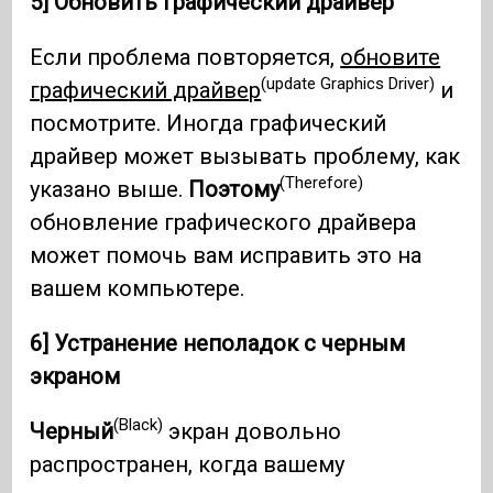
5] Обновить графический драйвер
Если проблема повторяется,
обновите
(update Graphics Driver)
графический драйвер
и
посмотрите. Иногда графический
драйвер может вызывать проблему, как
(Therefore)
указано выше.
Поэтому
обновление графического драйвера
может помочь вам исправить это на
вашем компьютере.
6] Устранение неполадок с черным
экраном
(Black)
Черный
экран довольно
распространен, когда вашему