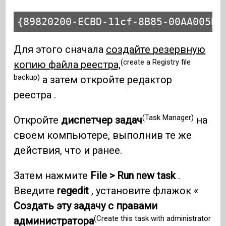
{89820200-ECBD-11cf-8B85-00AA005B4
Для этого сначала
создайте резервную
(create a Registry file
копию файла реестра,
backup)
а затем откройте редактор
реестра .
(Task Manager)
Откройте
диспетчер задач
на
своем компьютере, выполнив те же
действия, что и ранее.
Затем нажмите
File > Run new task
.
Введите
regedit
, установите флажок «
Создать эту задачу с правами
(Create this task with administrator
администратора