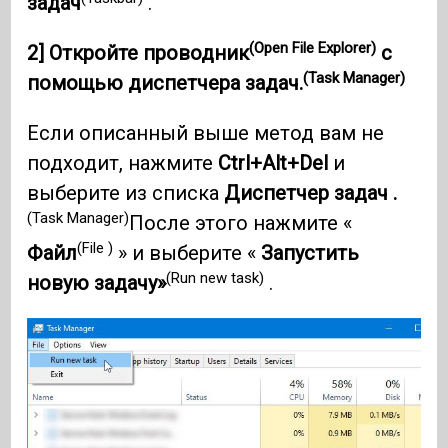
задач
.
(Open File Explorer)
2]
Откройте проводник
с
(Task Manager)
помощью
диспетчера задач.
Если описанный выше метод вам не
подходит, нажмите
Ctrl+Alt+Del
и
выберите из списка
Диспетчер задач .
(Task Manager)
После этого нажмите «
(File )
Файл
» и выберите «
Запустить
(Run new task)
новую задачу»
.