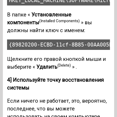
HKEY_LOCAL_MACHINE\SOFTWARE\Micros
В папке «
Установленные
(Installed Components)
компоненты
» вы
должны найти ключ с именем:
{89820200-ECBD-11cf-8B85-00AA005B4
Щелкните его правой кнопкой мыши и
(Delete)
выберите «
Удалить
» .
4] Используйте точку восстановления
системы
Если ничего не работает, это, вероятно,
последнее, что вы можете
использовать на своем компьютере.