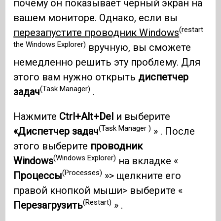
почему он показывает черный экран на
вашем мониторе. Однако, если вы
(restart
перезапустите проводник Windows
the Windows Explorer)
вручную, вы сможете
немедленно решить эту проблему. Для
этого вам нужно открыть
диспетчер
(Task Manager)
задач
.
Нажмите
Ctrl+Alt+Del
и выберите
(Task Manager )
«Диспетчер задач
» . После
этого выберите
проводник
(Windows Explorer)
Windows
на вкладке «
(Processes)
Процессы
»> щелкните его
правой кнопкой мыши> выберите «
(Restart)
Перезагрузить
» .